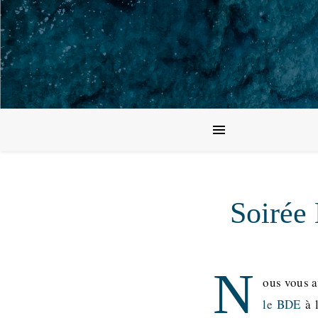
Soirée 
N
ous vous 
le BDE
à l