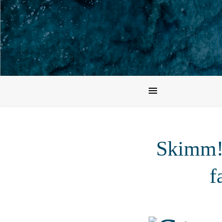
Skimm! 
f