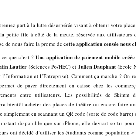
preniez part à la lutte désespérée visant à obtenir votre plac
la petite file à côté de la meute, réservée aux utilisateurs
cette application censée nous c
se de nous faire la promo de
Une application de paiement mobile créée
-ce que c’est ?
ntin Lautier
Julien Dauphant
(Sciences Po/HEC) et
(Ecole N
 l’Information et l’Entreprise). Comment ça marche ? On ren
 permet de payer directement en caisse chez les commerç
rements entre utilisateurs. Les possibilités de Skimm 
rra bientôt acheter des places de théâtre ou encore faire u
ve simplement en scannant un QR code (sorte de code barre) s
l’instant disponible que sur iPhone, elle devrait sortir po
eurs ont décidé d’utiliser les étudiants comme population « 