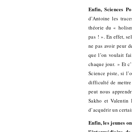
Enfin, Sciences P
d’Antoine les trac
théorie du « holism
pas ! ». En effet, s
ne pas avoir peur d
que l’on voulait fai
chaque jour. » Et c’
Science piste, si l
difficulté de mettr
peut nous apprendr
Sakho et Valentin 
d’acquérir un certai
Enfin, les jeunes o
l’intermédiaire de