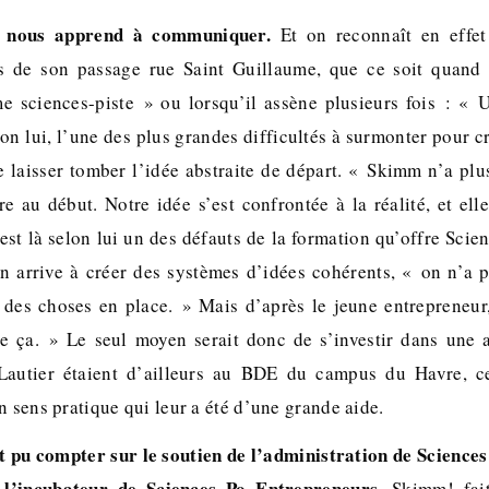
o nous apprend à communiquer.
Et on reconnaît en effet
es de son passage rue Saint Guillaume, que ce soit quand 
e sciences-piste » ou lorsqu’il assène plusieurs fois : « U
elon lui, l’une des plus grandes difficultés à surmonter pour cr
e laisser tomber l’idée abstraite de départ. « Skimm n’a plus
re au début. Notre idée s’est confrontée à la réalité, et el
est là selon lui un des défauts de la formation qu’offre Scie
’on arrive à créer des systèmes d’idées cohérents, « on n’a 
e des choses en place. » Mais d’après le jeune entrepreneu
e ça. » Le seul moyen serait donc de s’investir dans une a
Lautier étaient d’ailleurs au BDE du campus du Havre, c
n sens pratique qui leur a été d’une grande aide.
nt pu compter sur le soutien de l’administration de Scienc
 l’incubateur de Sciences Po Entrepreneurs.
Skimm! fait