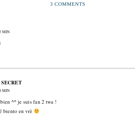
3 COMMENTS
5 MIN
3
 SECRET
0 MIN
bien ^^ je suis fan 2 twa !
ré biento en vrè