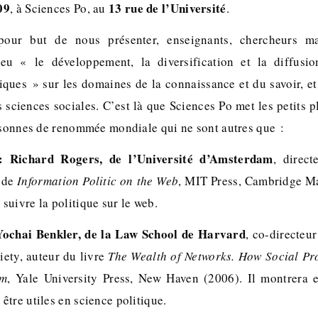
09
13 rue de l’Université
, à Sciences Po, au
.
our but de nous présenter, enseignants, chercheurs mai
 eu « le développement, la diversification et la diffusi
ques » sur les domaines de la connaissance et du savoir, et
sciences sociales. C’est là que Sciences Po met les petits p
ersonnes de renommée mondiale qui ne sont autres que :
: Richard Rogers, de l’Université d’Amsterdam
, direct
 de
Information Politic on the Web
, MIT Press, Cambridge Ma
uivre la politique sur le web.
Yochai Benkler, de la Law School de Harvard
, co-directeu
iety, auteur du livre
The Wealth of Networks. How Social Pr
om
, Yale University Press, New Haven (2006). Il montrera 
tre utiles en science politique.