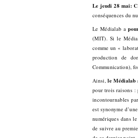
Le jeudi 28 mai: C
conséquences du num
pour
Le Médialab a
(MIT). Si le Média
comme un « laborat
production de do
Communication), for
le Médialab 
Ainsi,
pour trois raisons :
incontournables par
est synonyme d’une a
numériques dans le 
de suivre au premie
de ce dernier poin