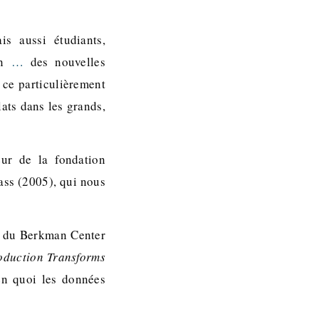
s aussi étudiants,
on
…
des nouvelles
 ce particulièrement
lats dans les grands,
eur de la fondation
ss (2005), qui nous
r du Berkman Center
oduction Transforms
en quoi les données