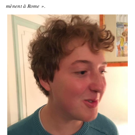
m
ènent à Rome
».