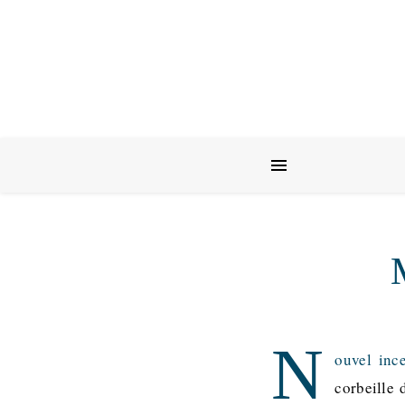
N
ouvel inc
corbeille 