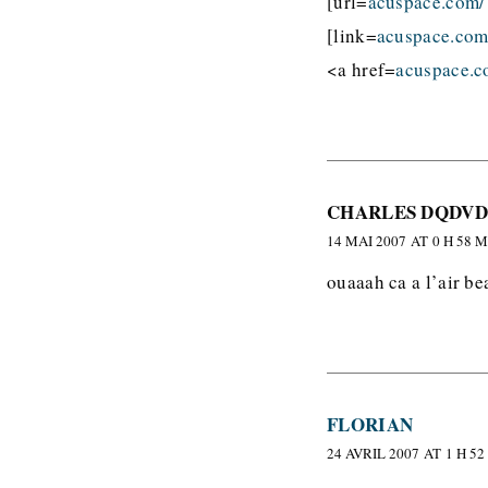
[url=
acuspace.com/
[link=
acuspace.com
<a href=
acuspace.c
CHARLES DQDV
14 MAI 2007 AT 0 H 58 
ouaaah ca a l’air be
FLORIAN
24 AVRIL 2007 AT 1 H 52