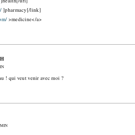
]health[/url]
/
]pharmacy[/link]
om/
>medicine</a>
DH
MIN
au ! qui veut venir avec moi ?
 MIN