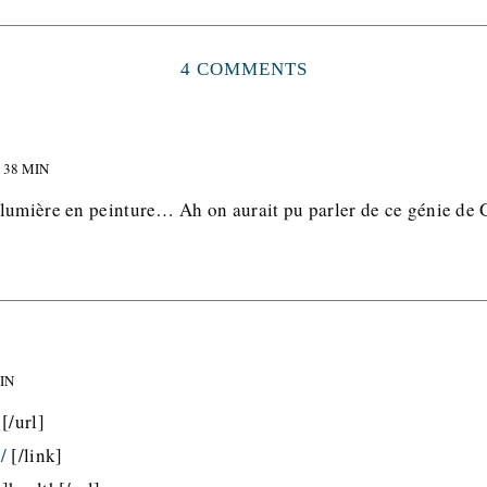
4 COMMENTS
 38 MIN
lumière en peinture… Ah on aurait pu parler de ce génie de G
MIN
[/url]
/
[/link]