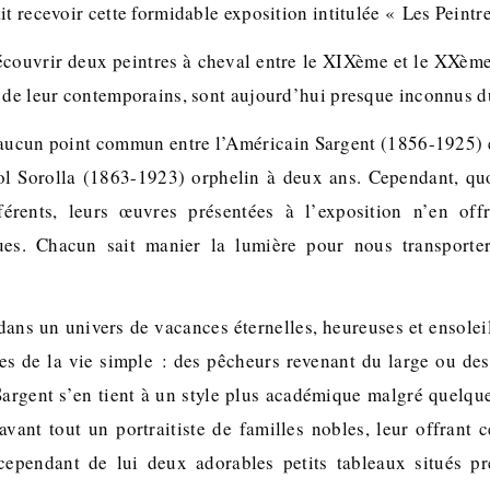
it recevoir cette formidable exposition intitulée « Les Peintre
découvrir deux peintres à cheval entre le XIXème et le XXème
s de leur contemporains, sont aujourd’hui presque inconnus d
te aucun point commun entre l’Américain Sargent (1856-1925) 
nol Sorolla (1863-1923) orphelin à deux ans. Cependant, qu
fférents, leurs œuvres présentées à l’exposition n’en of
es. Chacun sait manier la lumière pour nous transporte
dans un univers de vacances éternelles, heureuses et ensolei
es de la vie simple : des pêcheurs revenant du large ou de
 Sargent s’en tient à un style plus académique malgré quelqu
avant tout un portraitiste de familles nobles, leur offrant 
 cependant de lui deux adorables petits tableaux situés pr