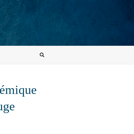
olémique
uge