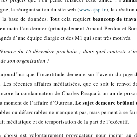
igne, la réorganisation du site web (
www.ajsp.fr
), la création
beaucoup de trava
e la base de données. Tout cela requiert
n en main l’an dernier (principalement Arnaud Berdou et R
nés d’une équipe élargie et des M1 qui sont très motivés.
férence du 15 décembre prochain ; dans quel contexte s’ins
 de son organisation ?
ujourd’hui que l’incertitude demeure sur l’avenir du juge d
e. Les récentes affaires médiatisées, que ce soit le renvoi 
encore la condamnation de Charles Pasqua à un an de prison,
Le sujet demeure brûlant 
au moment de l’affaire d’Outreau.
ables ou défavorables ne manquent pas, mais peinent à se fai
it médiatique et de temporisation de la part de l’exécutif.
tre choisi est volontairement provocateur pour inciter au