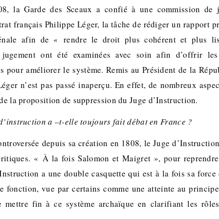
08, la Garde des Sceaux a confié à une commission de ju
rat français Philippe Léger, la tâche de rédiger un rapport 
nale afin de « rendre le droit plus cohérent et plus li
 jugement ont été examinées avec soin afin d’offrir les
es pour améliorer le système. Remis au Président de la Rép
 Léger n’est pas passé inaperçu. En effet, de nombreux aspec
 de la proposition de suppression du Juge d’Instruction.
d’instruction a –t-elle toujours fait débat en France ?
troversée depuis sa création en 1808, le Juge d’Instruction 
ritiques. « À la fois Salomon et Maigret », pour reprendr
Instruction a une double casquette qui est à la fois sa force 
le fonction, vue par certains comme une atteinte au princi
e mettre fin à ce système archaïque en clarifiant les rôle