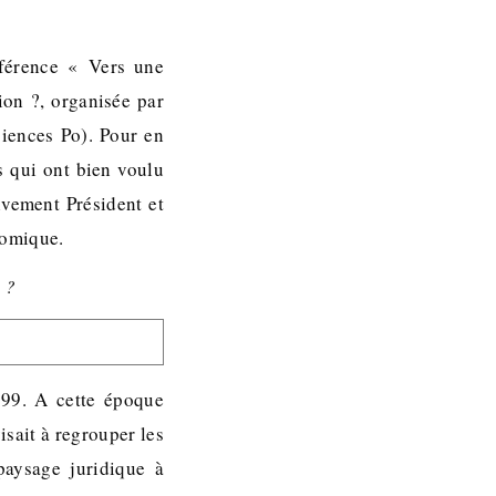
férence « Vers une
tion ?, organisée par
ciences Po). Pour en
s qui ont bien voulu
ivement Président et
nomique.
 ?
999. A cette époque
isait à regrouper les
paysage juridique à