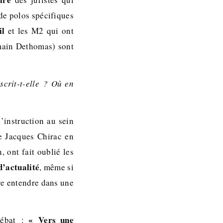
 de polos spécifiques
il
et les M2 qui ont
omain Dethomas) sont
crit-t-elle ? Où en
’instruction au sein
de Jacques Chirac en
 ont fait oublié les
d’actualité
, même si
re entendre dans une
« Vers une
 débat :