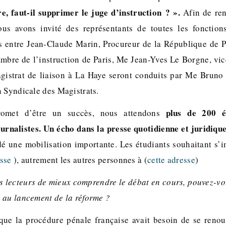
re, faut-il supprimer le juge d’instruction ? ».
Afin de ren
ous avons invité des représentants de toutes les fonction
s entre Jean-Claude Marin, Procureur de la République de Pa
ambre de l’instruction de Paris, Me Jean-Yves Le Borgne, vic
gistrat de liaison à La Haye seront conduits par Me Bruno
n Syndicale des Magistrats.
plus de 200 ét
romet d’être un succès, nous attendons
ournalistes. Un écho dans la presse quotidienne et juridiqu
 une mobilisation importante. Les étudiants souhaitant s’in
esse
), autrement les autres personnes à (
cette adresse
)
s lecteurs de mieux comprendre le débat en cours, pouvez-v
 au lancement de la réforme ?
ue la procédure pénale française avait besoin de se renou