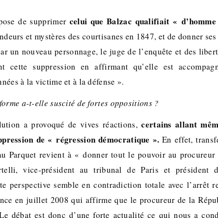
celui que Balzac qualifiait « d’homme 
pose de supprimer
endeurs et mystères des courtisanes en 1847, et de donner ses
par un nouveau personnage, le juge de l’enquête et des libert
nt cette suppression en affirmant qu’elle est accompag
ées à la victime et à la défense ».
orme a-t-elle suscité de fortes oppositions ?
certains allant mêm
lution a provoqué de vives réactions,
uppression de « régression démocratique ».
En effet, transf
au Parquet revient à « donner tout le pouvoir au procureur
telli, vice-président au tribunal de Paris et présiden
tte perspective semble en contradiction totale avec l’arrêt
ance en juillet 2008 qui affirme que le procureur de la Répu
. Le débat est donc d’une forte actualité ce qui nous a con