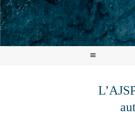
L’AJSP,
au