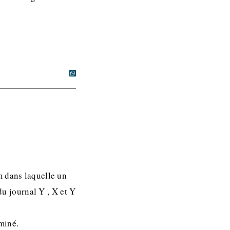
m dans laquelle un
du journal Y , X et Y
miné.