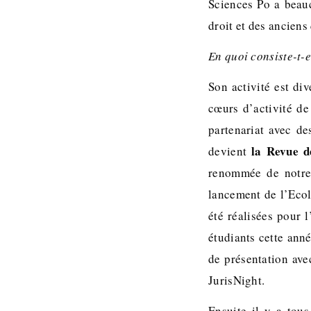
Sciences Po a beauc
droit et des anciens
En quoi consiste-t-e
Son activité est div
cœurs d’activité de
partenariat avec de
la Revue d
devient
renommée de notre 
lancement de l’Ecole
été réalisées pour 
étudiants cette ann
de présentation avec
JurisNight.
Ensuite il y a tou