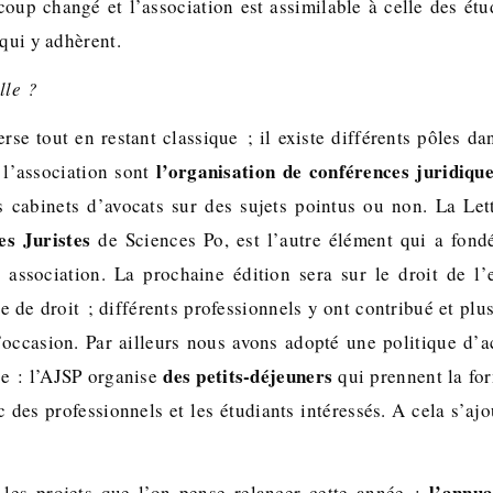
oup changé et l’association est assimilable à celle des étu
 qui y adhèrent.
lle ?
erse tout en restant classique ; il existe différents pôles da
l’organisation de conférences juridiqu
 l’association sont
s cabinets d’avocats sur des sujets pointus ou non. La Lett
es Juristes
de Sciences Po, est l’autre élément qui a fondé
association. La prochaine édition sera sur le droit de l’
 de droit ; différents professionnels y ont contribué et plu
l’occasion. Par ailleurs nous avons adopté une politique 
des petits-déjeuners
ée : l’AJSP organise
qui prennent la fo
 des professionnels et les étudiants intéressés. A cela s’ajo
l’annua
s les projets que l’on pense relancer cette année :