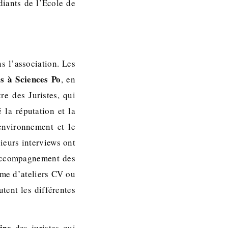
diants de l’Ecole de
ns l’association. Les
es à Sciences Po
, en
re des Juristes, qui
 la réputation et la
environnement et le
sieurs interviews ont
d’accompagnement des
rme d’ateliers CV ou
utent les différentes
ire
des juristes qui