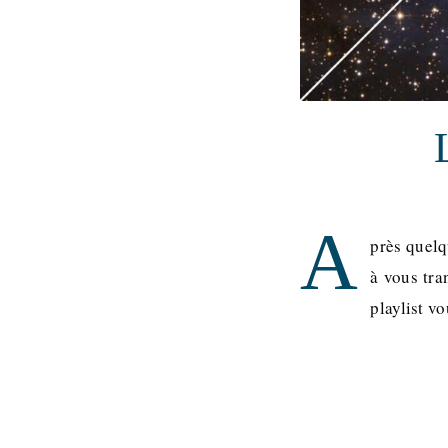
A
près quelq
à vous tra
playlist v