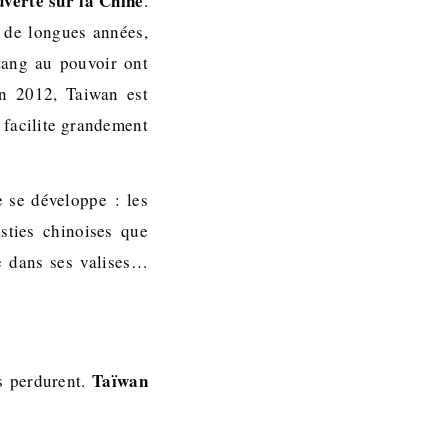
verte sur la Chine
.
t de longues années,
tang au pouvoir ont
En 2012, Taiwan est
 facilite grandement
e se développe : les
sties chinoises que
e dans ses valises…
Taïwan
es perdurent.