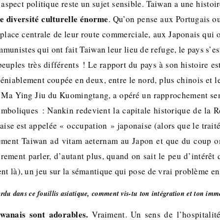
’aspect politique reste un sujet sensible. Taiwan a une histoire
 diversité culturelle énorme
. Qu’on pense aux Portugais o
e place centrale de leur route commerciale, aux Japonais qui on
unistes qui ont fait Taiwan leur lieu de refuge, le pays s’est
uples très différents ! Le rapport du pays à son histoire est 
éniablement coupée en deux, entre le nord, plus chinois et l
, Ma Ying Jiu du Kuomingtang, a opéré un rapprochement sen
mboliques : Nankin redevient la capitale historique de la 
ise est appelée « occupation » japonaise (alors que le trait
rement Taiwan ad vitam aeternam au Japon et que du coup on
ement parler, d’autant plus, quand on sait le peu d’intérêt 
ent là), un jeu sur la sémantique qui pose de vrai problème e
erdu dans ce fouillis asiatique, comment vis-tu ton intégration et ton imm
ïwanais sont adorables.
Vraiment. Un sens de l’hospitalité