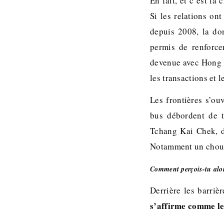
En fait, et c’est la
Si les relations on
depuis 2008, la do
permis de renforce
devenue avec Hong K
les transactions et l
Les frontières s’ou
bus débordent de t
Tchang Kai Chek, d
Notamment un chou e
Comment perçois-tu alor
Derrière les barrièr
s’affirme comme le 