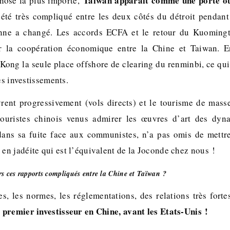
Taïwan apparaît comme une porte ou
 chose la plus importe,
t été très compliqué entre les deux côtés du détroit pendan
nne a changé. Les accords ECFA et le retour du Kuoming
r la coopération économique entre la Chine et Taiwan. 
ong la seule place offshore de clearing du renminbi, ce qui
es investissements.
vrent progressivement (vols directs) et le tourisme de mass
ouristes chinois venus admirer les œuvres d’art des dyna
ans sa fuite face aux communistes, n’a pas omis de mettr
n jadéite qui est l’équivalent de la Joconde chez nous !
s ces rapports compliqués entre la Chine et Taïwan ?
es, les normes, les réglementations, des relations très fort
premier investisseur en Chine, avant les Etats-Unis !