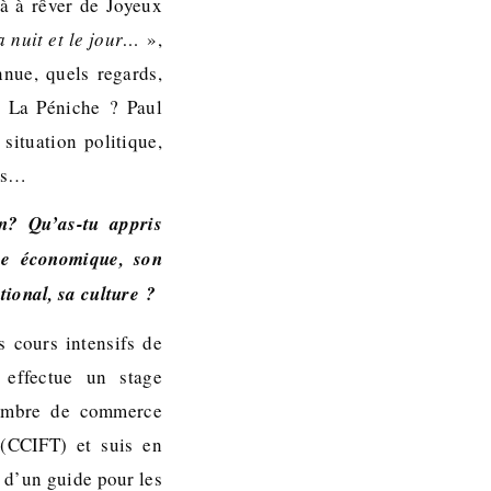
à à rêver de Joyeux
a nuit et le jour…
»,
nue, quels regards,
de La Péniche ? Paul
situation politique,
nes…
n? Qu’as-tu appris
ace économique, son
tional, sa culture ?
es cours intensifs de
 effectue un stage
hambre de commerce
 (CCIFT) et suis en
 d’un guide pour les