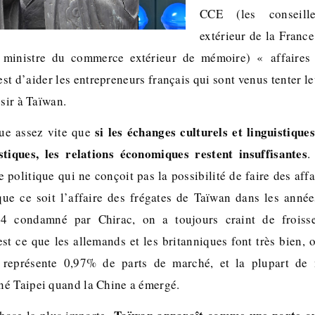
CCE (les conseil
extérieur de la Franc
 ministre du commerce extérieur de mémoire) « affaires
est d’aider les entrepreneurs français qui sont venus tenter l
ssir à Taïwan.
si les échanges culturels et linguistique
que assez vite que
tiques, les relations économiques restent insuffisantes
.
e politique qui ne conçoit pas la possibilité de faire des affai
ue ce soit l’affaire des frégates de Taïwan dans les année
4 condamné par Chirac, on a toujours craint de froisse
st ce que les allemands et les britanniques font très bien, 
représente 0,97% de parts de marché, et la plupart de 
é Taipei quand la Chine a émergé.