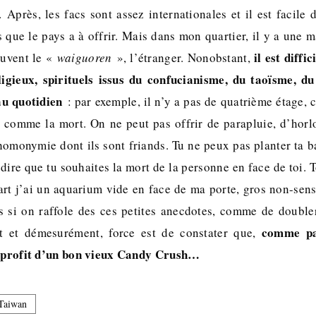
 Après, les facs sont assez internationales et il est facile 
s que le pays a à offrir. Mais dans mon quartier, il y a une m
il est diffic
uvent le «
waiguoren
», l’étranger. Nonobstant,
eligieux, spirituels issus du confucianisme, du taoïsme, d
au quotidien
: par exemple, il n’y a pas de quatrième étage, 
 comme la mort. On ne peut pas offrir de parapluie, d’horl
homonymie dont ils sont friands. Tu ne peux pas planter ta b
 dire que tu souhaites la mort de la personne en face de toi. 
t j’ai un aquarium vide en face de ma porte, gros non-sens
s si on raffole des ces petites anecdotes, comme de doubler
comme par
t et démesurément, force est de constater que,
au profit d’un bon vieux Candy Crush…
Taiwan