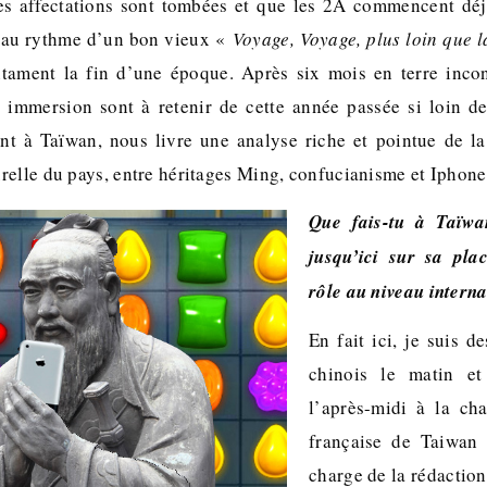
les affectations sont tombées et que les 2A commencent déj
 au rythme d’un bon vieux «
Voyage, Voyage, plus loin que l
tament la fin d’une époque. Après six mois en terre incon
e immersion sont à retenir de cette année passée si loin 
nt à Taïwan, nous livre une analyse riche et pointue de la 
relle du pays, entre héritages Ming, confucianisme et Ipho
Que fais-tu à Taïwa
jusqu’ici sur sa pl
rôle au niveau interna
En fait ici, je suis d
chinois le matin et
l’après-midi à la c
française de Taiwan
charge de la rédaction