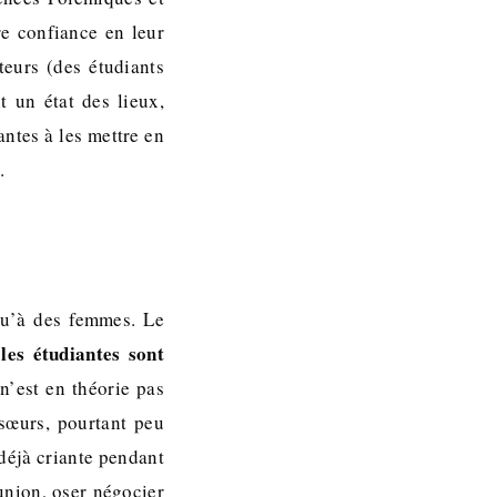
e confiance en leur
teurs (des étudiants
t un état des lieux,
antes à les mettre en
.
 qu’à des femmes. Le
es étudiantes sont
n’est en théorie pas
nsœurs, pourtant peu
 déjà criante pendant
éunion, oser négocier