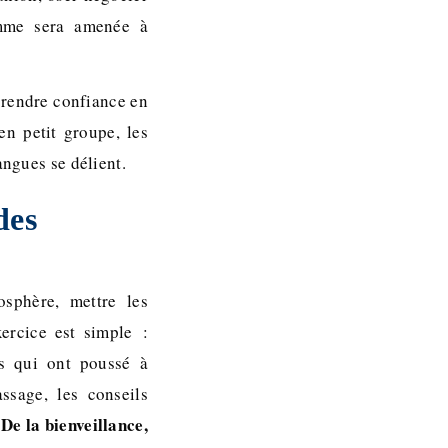
emme sera amenée à
prendre confiance en
en petit groupe, les
angues se délient.
des
osphère, mettre les
xercice est simple :
ns qui ont poussé à
ssage, les conseils
De la bienveillance,
.