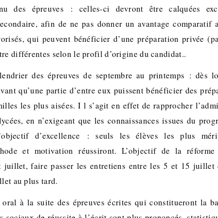
u des épreuves : celles-ci devront être calquées exc
econdaire, afin de ne pas donner un avantage comparatif a
vorisés, qui peuvent bénéficier d’une préparation privée (pa
re différentes selon le profil d’origine du candidat..
endrier des épreuves de septembre au printemps : dès lor
avant qu’une partie d’entre eux puissent bénéficier des prép
lles les plus aisées. I l s’agit en effet de rapprocher l’adm
ycées, en n’exigeant que les connaissances issues du pro
’objectif d’excellence : seuls les élèves les plus mér
hode et motivation réussiront. L’objectif de la réforme
 juillet, faire passer les entretiens entre les 5 et 15 juill
let au plus tard.
 oral à la suite des épreuves écrites qui constitueront la ba
s sociaux de réussite à l’écrit sont plus prononcés, statisti