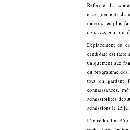
Réforme du conten
enseignements du s
milieux les plus fa
épreuves pourront êt
Déplacement du cal
candidats est faite 
uniquement aux fami
du programme des l
tout en gardant l
connaissances, mét
admissibilités début
admissions le 25 juil
L’introduction d’un
sachant que les biai