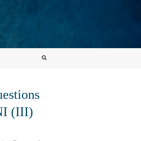
uestions
I (III)