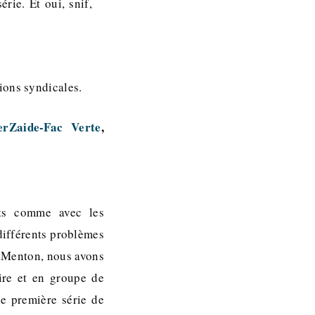
rie. Et oui, snif,
ions syndicales.
erZaide-Fac Verte
,
nts comme avec les
 différents problèmes
t Menton, nous avons
ire et en groupe de
ne première série de