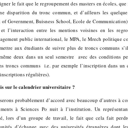
igner le fait que le regroupement des masters en écoles, que
une disparition du tronc commun, et d’ailleurs les quelque
 of Government, Buisness School, Ecole de Communication) 
 et l’interaction entre les mentions voisines en les regr
gement public international, le MPA, le Mrech politique co
ettre aux étudiants de suivre plus de troncs communs s’il
 même deux dans un seul semestre  avec des conditions per
ns troncs communs  i.e. par exemple l’inscription dans u
inscriptions régulières).
is sur le calendrier universitaire ?
 serons probablement d’accord avec beaucoup d’autres à con
ements à Sciences Po nuit à l’institution. Un représentan
é, lors d’un groupe de travail, le fait que cela fait per
nités d’échange avec des universités étrangères dont les