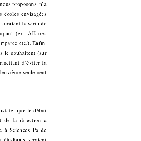
 nous proposons, n’a
s écoles envisagées
auraient la vertu de
oupant (ex: Affaires
mparée etc.). Enfin,
s le souhaitent (sur
mettant d’éviter la
n deuxième seulement
stater que le début
t de la direction a
dre à Sciences Po de
 étudiants seraient