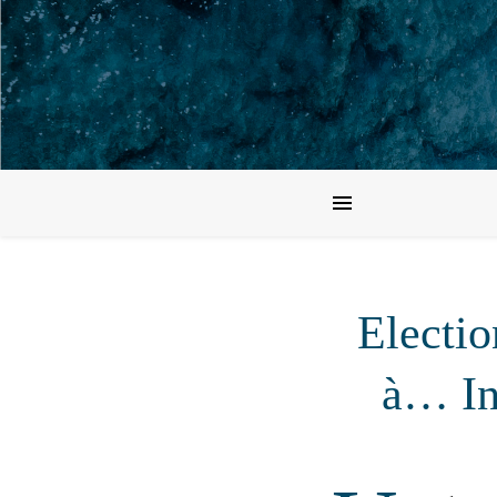
Electio
à… Int