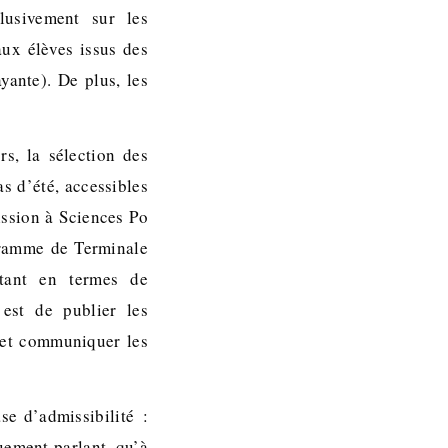
lusivement sur les
ux élèves issus des
yante). De plus, les
s, la sélection des
as d’été, accessibles
ission à Sciences Po
gramme de Terminale
itant en termes de
 est de publier les
et et communiquer les
se d’admissibilité :
quement parlant, qu’à