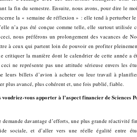
vant la fin du semestre. Ensuite, nous avons, pour dire le mo
ncerne la « semaine de réflexion » : elle tend à perturber l
u’elle n’a pas été conçue comme telle, elle surtout utilisé
 ceci, nous préférons un prolongement des vacances de No
ttre à ceux qui partent loin de pouvoir en profiter pleinemen
 critiquer la manière dont le calendrier de cette année a é
 ceci ne représente pas une attitude sérieuse envers les étu
 leurs billets d’avion à acheter ou leur travail à planifie
er plus avancé, plus cohérent et, une fois publié, fiable.
 voudriez-vous apporter à l’aspect financier de Sciences Po
e demande davantage d’efforts, une plus grande réactivité fi
de sociale, et d’aller vers une réelle égalité entre étu