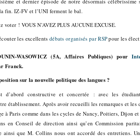
oisième et dernier épisode de notre désormais célébrissime sé
la fin. IZ-FV et l’UNI ferment le bal.
ilez voter ! VOUS N’AVEZ PLUS AUCUNE EXCUSE.
écouter les excellents
débats organisés par RSP
pour les élect
 DUNIN-WASOWICZ (5A, Affaires Publiques) pour
Int
ar Franck.
position sur la nouvelle politique des langues ?
t d’abord constructive et concertée : avec les étudia
re établissement. Après avoir recueilli les remarques et les
ge à Paris comme dans les cycles de Nancy, Poitiers, Dijon e
ons en Conseil de direction ainsi qu’en Commission parita
e ainsi que M. Collins nous ont accordé des entretiens. U