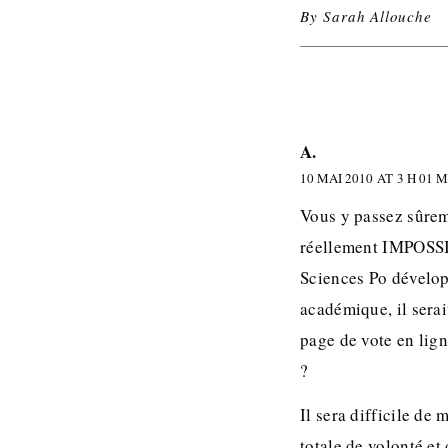
By
Sarah Allouche
A.
10 MAI 2010 AT 3 H 01 
Vous y passez sûrem
réellement IMPOSSIB
Sciences Po développ
académique, il sera
page de vote en lig
?
Il sera difficile d
totale de volonté et