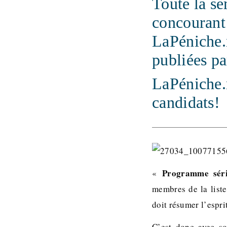
Toute la se
concourant
LaPéniche.n
publiées pa
LaPéniche.n
candidats!
Programme série
«
membres de la list
doit résumer l’esprit
C’est donc avec so