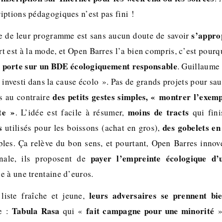
iptions pédagogiques n’est pas fini !
s’appro
e de leur programme est sans aucun doute de savoir
ert est à la mode, et Open Barres l’a bien compris, c’est pour
 porte sur un BDE écologiquement responsable
. Guillaume 
ès investi dans la cause écolo ». Pas de grands projets pour sa
des petits gestes simples, « montrer l’exem
s au contraire
te »
moins de tracts
. L’idée est facile à résumer,
qui fini
s
des gobelets en
utilisés pour les boissons (achat en gros),
ables. Ça relève du bon sens, et pourtant, Open Barres innov
payer l’empreinte écologique d’
inale, ils proposent de
e à une trentaine d’euros.
leurs adversaires se prennent bi
liste fraîche et jeune,
Tabula Rasa
fait campagne pour une minorité
ée :
qui «
»,