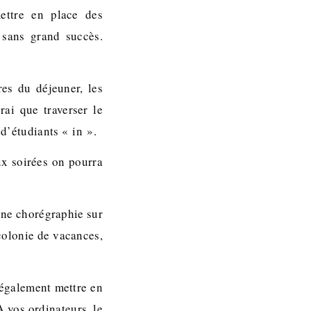
ettre en place des
 sans grand succès.
es du déjeuner, les
vrai que traverser le
 d’étudiants « in ».
ux soirées on pourra
une chorégraphie sur
colonie de vacances,
 également mettre en
A vos ordinateurs, le