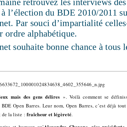
maine retrouvez les interviews des 
 à l’élection du BDE 2010/2011 su
et. Par souci d’impartialité celles
r ordre alphabétique.
et souhaite bonne chance à tous l
ux mais des gens délires
». Voilà comment se définis
e BDE Open Barres. Leur nom, Open Barres, c’est déjà to
fraîcheur et légèreté
 de la liste :
.
Alexandra Chavane, vice-présidente
urire et humour qu’