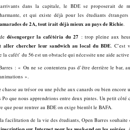
arrivants dans la capitale, le BDE se proposerait de m
charmante, et qui existe déjà pour les étudiants étrangers
amarades de 2A, tout irait déjà mieux au pays de Richie
.
désengorger la cafétéria du 27
e de
: trop pleine aux heur
aller chercher leur sandwich au local du BDE
nt
. C’est 
e la cafét’ du 56 est un obstacle qui nécessite une aide active
arres : « On ne se contentera pas d’être derrière le bar, a
 animations ».
 chasse au trésor ou une pêche aux canards ou bien encore 
 Po que nous apprendrions entre deux pintes. Un petit côté 
dre que pour rentrer au BDE on exige bientôt le BAFA.
la facilitation de la vie des étudiants, Open Barres souhaite
inscription sur Internet pour les week-end ou les soirées
. 