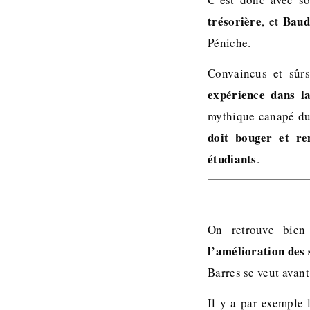
trésorière
Baud
, et
Péniche.
Convaincus et sûr
expérience dans la
mythique canapé du
doit bouger et re
étudiants
.
On retrouve bien
l’amélioration des 
Barres se veut avan
Il y a par exemple