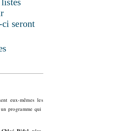
listes
r
-ci seront
es
sent eux-mêmes les
ut un programme qui
Chloé Ridel, vice-
,