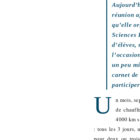
Aujourd’h
réunion af
qu’elle o
Sciences 
d’élèves,
l’occasio
un peu mi
carnet de 
participe
U
n mois, se
de chauff
4000 km su
: tous les 3 jours,
pour deux ou trois