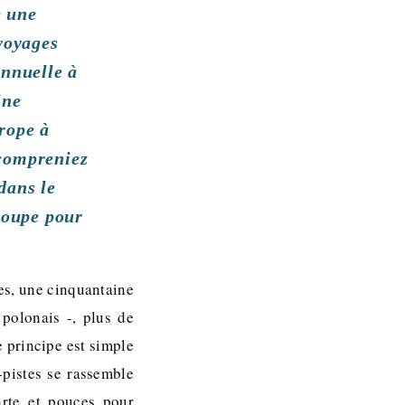
e une
 voyages
annuelle à
ine
urope à
 compreniez
dans le
groupe pour
es, une cinquantaine
polonais -, plus de
e principe est simple
-pistes se rassemble
arte et pouces pour