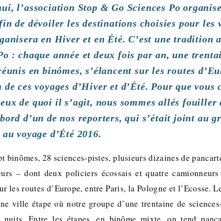
ui, l’association Stop & Go Sciences Po organis
in de dévoiler les destinations choisies pour les
rganisera en Hiver et en Été. C’est une tradition 
Po : chaque année et deux fois par an, une trenta
 réunis en binômes, s’élancent sur les routes d’E
n de ces voyages d’Hiver et d’Été. Pour que vous
eux de quoi il s’agit, nous sommes allés fouiller 
bord d’un de nos reporters, qui s’était joint au 
r au voyage d’Été 2016.
pt binômes, 28 sciences-pistes, plusieurs dizaines de pancart
eurs – dont deux policiers écossais et quatre camionneurs 
r les routes d’Europe, entre Paris, la Pologne et l’Ecosse. L
 une ville étape où notre groupe d’une trentaine de sciences
 nuits. Entre les étapes, en binôme mixte, on tend panc