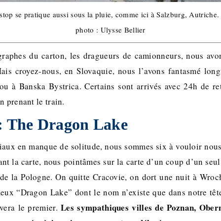
stop se pratique aussi sous la pluie, comme ici à Salzburg, Autriche.
photo : Ulysse Bellier
igraphes du carton, les dragueurs de camionneurs, nous avon
 Mais croyez-nous, en Slovaquie, nous l’avons fantasmé longt
 ou à Banska Bystrica. Certains sont arrivés avec 24h de ret
n prenant le train.
 : The Dragon Lake
ciaux en manque de solitude, nous sommes six à vouloir nou
ant la carte, nous pointâmes sur la carte d’un coup d’un seul
de la Pologne. On quitte Cracovie, on dort une nuit à Wroc
eux “Dragon Lake” dont le nom n’existe que dans notre tête,
Les sympathiques villes de Poznan, Obern
ivera le premier.