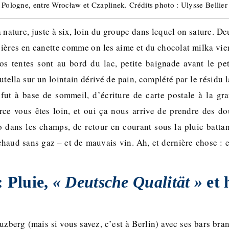
Pologne, entre Wrocław et Czaplinek. Crédits photo : Ulysse Bellier
a nature, juste à six, loin du groupe dans lequel on sature. De
bières en canette comme on les aime et du chocolat milka vi
Nos tentes sont au bord du lac, petite baignade avant le pet
utella sur un lointain dérivé de pain, complété par le résidu la
 fut à base de sommeil, d’écriture de carte postale à la g
ce vous êtes loin, et oui ça nous arrive de prendre des do
o dans les champs, de retour en courant sous la pluie battan
chaud sans gaz – et de mauvais vin. Ah, et dernière chose : e
: Pluie,
« Deutsche Qualität »
et 
berg (mais si vous savez, c’est à Berlin) avec ses bars bran