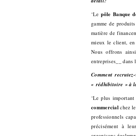
détail?
pôle Banque d
‘Le
gamme de produits 
matière de financem
mieux le client, en
Nous offrons ain
entreprises__ dans 
Comment recrutez-v
« rédhibitoire » à l
‘Le plus important
commercial
chez le
professionnels capa
précisément à leu
organisons égaleme