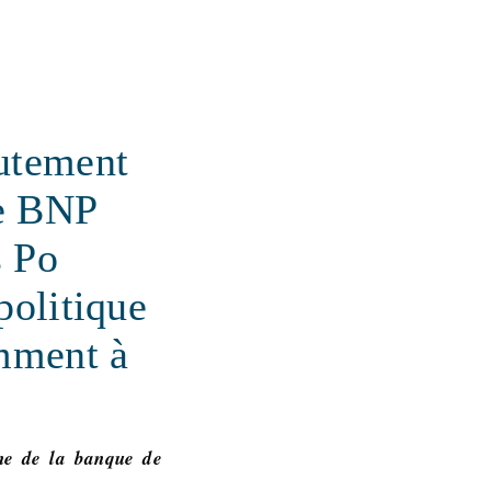
rutement
de BNP
s Po
politique
mment à
ne de la banque de