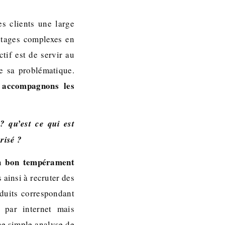
s clients une large
ntages complexes en
tif est de servir au
de sa problématique.
accompagnons les
? qu’est ce qui est
risé ?
bon tempérament
n
ainsi à recruter des
oduits correspondant
 par internet mais
ne simple analyse de