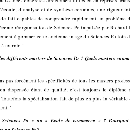
aissances concrètes directement utiles en entreprises. Mais 
’écoute, d’analyse et de synthèse certaines, une rigueur int
t de fait capables de comprendre rapidement un problème da
 récente réorganisation de Sciences Po impulsée par Richard
gement à gommer cette ancienne image du Sciences Po loin 
 à fournir. ‘
des différents masters de Sciences Po ? Quels masters connai
s pas forcément les spécificités de tous les masters profes
ion dispensée étant de qualité, c’est toujours le diplôme 
Toutefois la spécialisation fait de plus en plus la véritable 
ent. ‘
« Sciences Po » ou « École de commerce » ? Pourquoi 
ez un Sciences Po?