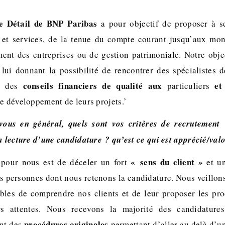
e Détail de BNP Paribas
a pour objectif de proposer à se
et services, de la tenue du compte courant jusqu’aux mo
ent des entreprises ou de gestion patrimoniale. Notre objec
 lui donnant la possibilité de rencontrer des spécialistes 
conseils financiers de qualité aux
et 
si des
particuliers
le développement de leurs projets.’
ous en général, quels sont vos critères de recrutement 
a lecture d’une candidature ? qu’est ce qui est apprécié/valo
« sens du client »
 pour nous est de déceler un fort
et u
s personnes dont nous retenons la candidature. Nous veillons 
bles de comprendre nos clients et de leur proposer les pr
rs attentes. Nous recevons la majorité des candidatures
procédures originales
nt des
permettant d’aller au delà d’u