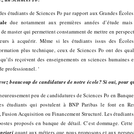
es étudiants de Sciences Po par rapport aux Grandes École
ale
due notamment aux premières années d’étude mais 
de master qui permettent constamment de mettre en perspect
lleurs à acquérir. Même si les étudiants issus des Écol
ormation plus technique, ceux de Sciences Po ont des quali
 qu’ils reçoivent des enseignements en sciences humaines 
e professionnel. ‘
evez beaucoup de candidature de notre école? Si oui, pour q
eureusement peu de candidatures de Sciences Po en Banque 
les étudiants qui postulent à BNP Paribas le font en Re
, Fusion Acquisition ou Financement Structuré. Les étudiants
 postes proposés en banque de détail. C’est dommage. Cette 
 priori
quant aux métiers que nous proposons et aux perspec