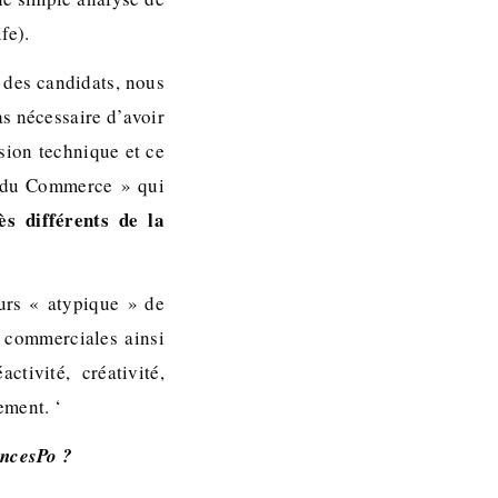
fe).
 des candidats, nous
as nécessaire d’avoir
sion technique et ce
 du Commerce » qui
s différents de la
urs « atypique » de
s commerciales ainsi
tivité, créativité,
ement. ‘
encesPo ?