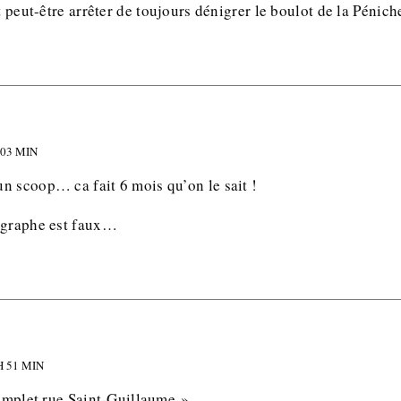
t peut-être arrêter de toujours dénigrer le boulot de la Pénich
 03 MIN
n scoop… ca fait 6 mois qu’on le sait !
agraphe est faux…
H 51 MIN
complet rue Saint-Guillaume ».