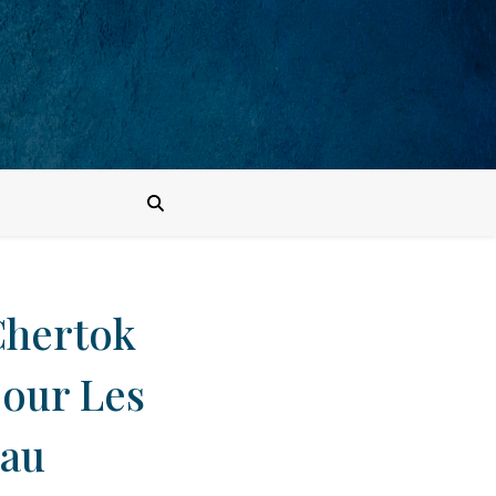
Chertok
pour Les
nau