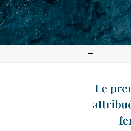
Le pre
attribu
fe