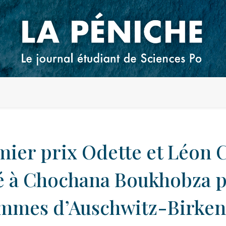
mier prix Odette et Léon 
é à Chochana Boukhobza 
mmes d’Auschwitz-Birke