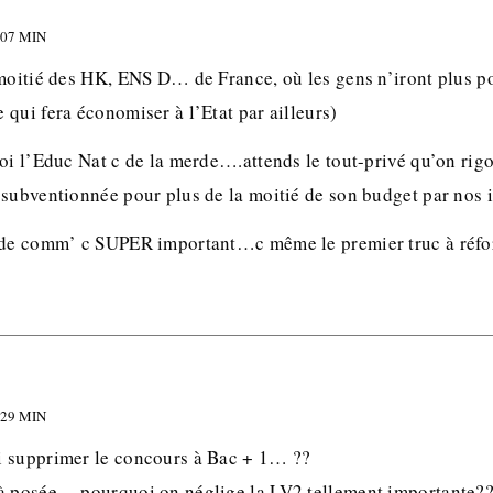
 07 MIN
 moitié des HK, ENS D… de France, où les gens n’iront plus po
qui fera économiser à l’Etat par ailleurs)
toi l’Educ Nat c de la merde….attends le tout-privé qu’on ri
 subventionnée pour plus de la moitié de son budget par nos 
 de comm’ c SUPER important…c même le premier truc à réfo
 29 MIN
i supprimer le concours à Bac + 1… ??
à posée… pourquoi on néglige la LV2 tellement importante??