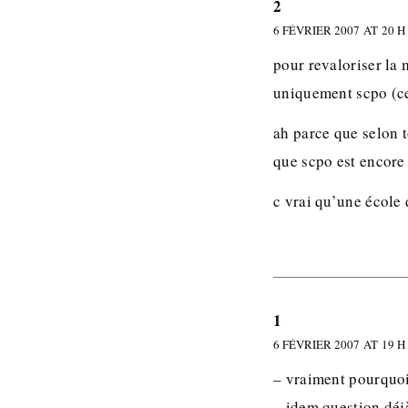
2
6 FÉVRIER 2007 AT 20 H
pour revaloriser la
uniquement scpo (ce 
ah parce que selon 
que scpo est encore
c vrai qu’une école
1
6 FÉVRIER 2007 AT 19 H
– vraiment pourquo
– idem question déj