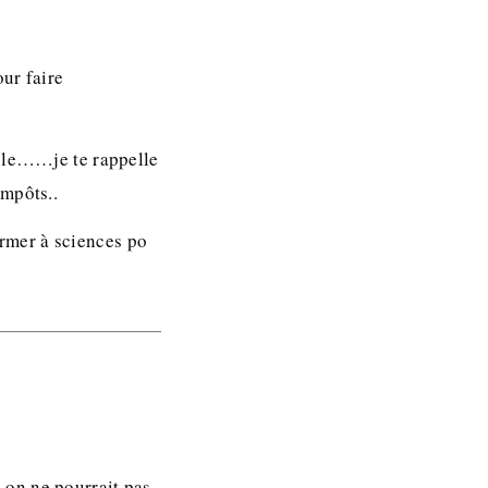
ur faire
gole……je te rappelle
impôts..
rmer à sciences po
 on ne pourrait pas