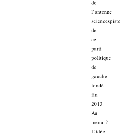
de
l’antenne
sciencespiste
de
ce
parti
politique
de
gauche
fondé
fin
2013.
Au
menu ?
L’idée