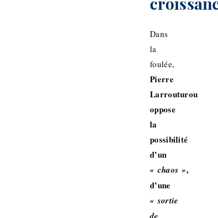
croissan
Dans
la
foulée,
Pierre
Larrouturou
oppose
la
possibilité
d’un
,
« chaos »
d’une
« sortie
de