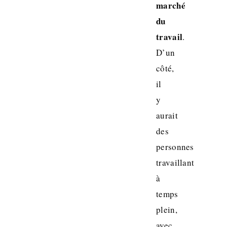
marché
du
travail
.
D’un
côté,
il
y
aurait
des
personnes
travaillant
à
temps
plein,
avec