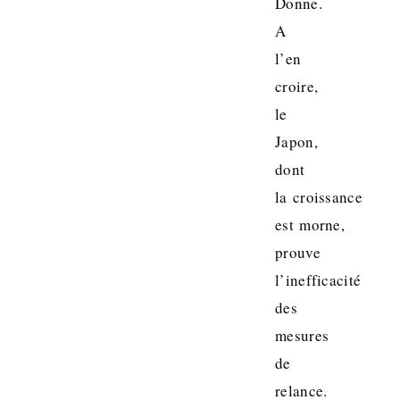
Donne.
A
l’en
croire,
le
Japon,
dont
la croissance
est morne,
prouve
l’inefficacité
des
mesures
de
relance.