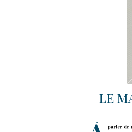
LE MA
À
parler de 