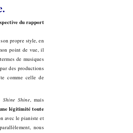
e.
rspective du rapport
 son propre style, en
on point de vue, il
n termes de musiques
 par des productions
oîte comme celle de
me
Shine Shine
, mais
une légitimité toute
n avec le pianiste et
parallèlement, nous