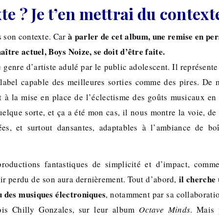
e ? Je t’en mettrai du context
à parler de cet album, une remise en pe
 son contexte. Car
tre actuel, Boys Noize, se doit d’être faite.
 genre d’artiste adulé par le public adolescent. Il représente
abel capable des meilleures sorties comme des pires. De m
t à la mise en place de l’éclectisme des goûts musicaux e
uelque sorte, et ça a été mon cas, il nous montre la voie, de
llées, et surtout dansantes, adaptables à l’ambiance de b
 productions fantastiques de simplicité et d’impact, com
il cherche 
ir perdu de son aura dernièrement. Tout d’abord,
u des musiques électroniques
, notamment par sa collaboratio
ois Chilly Gonzales, sur leur album
Octave Minds
. Mais 