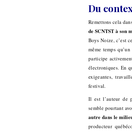
Du context
Remettons cela dans
de SCNTST à son maî
Boys Noize, c’est ce
même temps qu’un l
participe activemen
électroniques. En q
exigeantes, travai
festival.
Il est l’auteur de
semble pourtant avo
autre dans le milie
producteur québéc