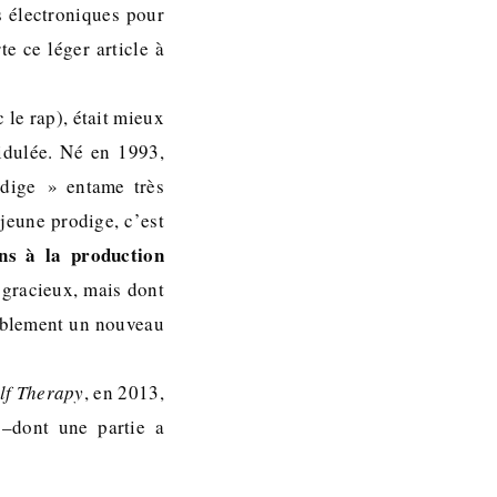
 électroniques pour
e ce léger article à
le rap), était mieux
idulée. Né en 1993,
odige » entame très
jeune prodige, c’est
ns à la production
f gracieux, mais dont
bablement un nouveau
lf Therapy
, en 2013,
s –dont une partie a