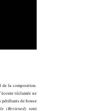
l de la composition.
d’écoute réclamée ne
s pétillants de house
le (Reviewed)
sont