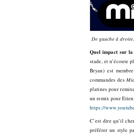
De gauche à droite
Quel impact sur l
stade, et n’écoute p
Bryan) est membre 
commandes des
Mia
platines pour remix
un remix pour Etienn
https://www.youtu
C’est dire qu’il ch
préférer un style p