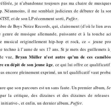
référée, je n’abandonne toujours pas ma chaire de musiques
ap. Néanmoins, il me semblait judicieux de débuter de la sort
NTST, et de son LP récemment sorti,
Puffer
.
e de Boys Noize Records, qui, clairement (d’où le lien avec 
e genre de musique allemande, puissante et à la touche ac
e musical originellement hip-hop et rock, ce « jeune pr
e techno à l’aune de ses 17 ans. Si je mets des guillemets à 
Bryan Müller n’est autre qu’un de ces caméléo
 de vue,
 en dépit de son jeune âge
, ce qui lui offre ce qualificati
t pas encore pleinement exprimé, un tel qualificatif vaut pro
eure que son parcours est un sans faute. Un premier album,
Se
 par la critique, des dizaines et des dizaines de release
initiative-, et enfin, un dernier album,
Puffer
.