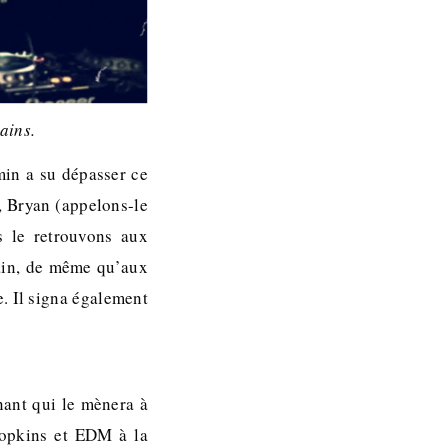
ains.
min a su dépasser ce
e, Bryan (appelons-le
s le retrouvons aux
ain, de même qu’aux
 Il signa également
nant qui le mènera à
 Hopkins et EDM à la