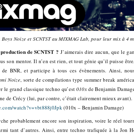
, Boys Noize et SCNTST au MIXMAG Lab, pour leur mix à 4 m
a production de SCNTST ?
J’aimerais dire aucun, que le ga
lus son mentor. Il n’en est rien, et tout génie qu’il puisse êtr
de BNR, et participe à tous ces évènements. Ainsi, nou
mi Noize
, sorte de compilations type summer break améric
er le grand classique techno qu’est
010x
de Benjamin Damage.
e de Crécy (lui, par contre, c’était clairement mieux avant).
be.com/watch?v=vbt888j0Jpk
(010x – Benjamin Damage)
erche probablement encore son inspiration, voire le réel tour
armi tant d’autres. Ainsi, entre techno trafiquée à la Jon