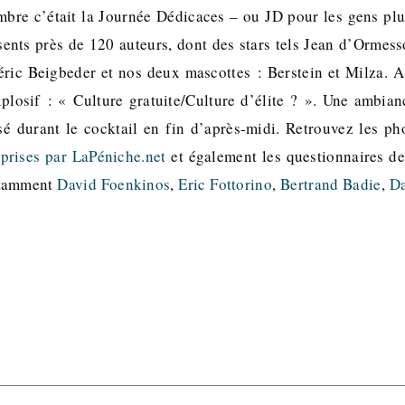
bre c’était la Journée Dédicaces – ou JD pour les gens plu
sents près de 120 auteurs, dont des stars tels Jean d’Ormess
déric Beigbeder et nos deux mascottes : Berstein et Milza. A
plosif : « Culture gratuite/Culture d’élite ? ». Une ambi
sé durant le cocktail en fin d’après-midi. Retrouvez les p
e
prises par LaPéniche.net
et également les questionnaires d
otamment
David Foenkinos
,
Eric Fottorino
,
Bertrand Badie
,
Da