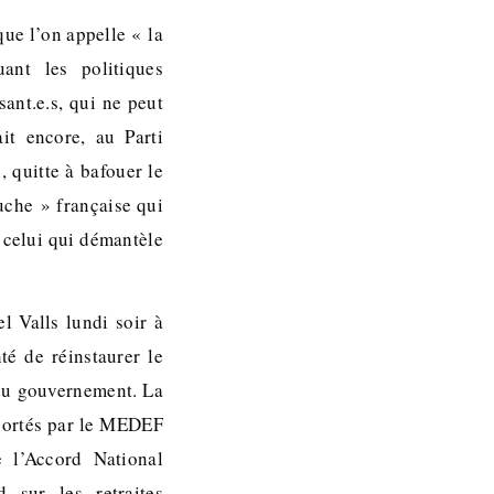
ue l’on appelle « la
ant les politiques
sant.e.s, qui ne peut
it encore, au Parti
, quitte à bafouer le
uche » française qui
, celui qui démantèle
l Valls lundi soir à
é de réinstaurer le
 du gouvernement. La
 portés par le MEDEF
e l’Accord National
 sur les retraites