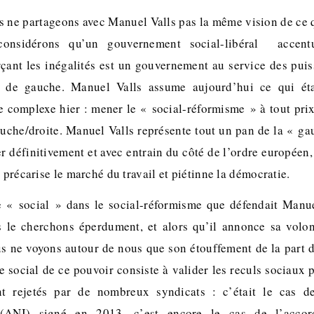
s ne partageons avec Manuel Valls pas la même vision de ce q
nsidérons qu’un gouvernement social-libéral accentu
rçant les inégalités est un gouvernement au service des puis
 de gauche. Manuel Valls assume aujourd’hui ce qui éta
e complexe hier : mener le « social-réformisme » à tout prix
auche/droite. Manuel Valls représente tout un pan de la « ga
r définitivement et avec entrain du côté de l’ordre européen
, précarise le marché du travail et piétinne la démocratie.
le « social » dans le social-réformisme que défendait Manue
 le cherchons éperdument, et alors qu’il annonce sa volont
us ne voyons autour de nous que son étouffement de la part
 social de ce pouvoir consiste à valider les reculs sociaux
t rejetés par de nombreux syndicats : c’était le cas d
l (ANI) signé en 2013, c’est encore le cas de l’accord