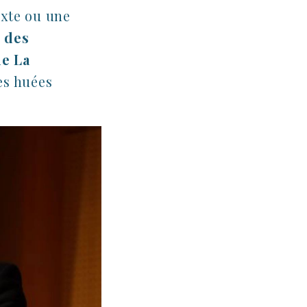
exte ou une
n des
de La
es huées