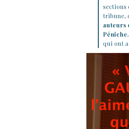
sections 
tribune,
auteurs 
Péniche.
qui ont a