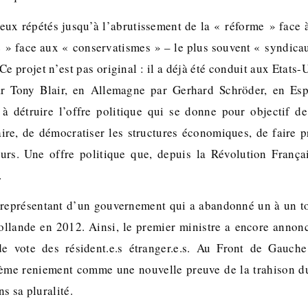
reux répétés jusqu’à l’abrutissement de la « réforme » face
é » face aux « conservatismes » – le plus souvent « syndica
Ce projet n’est pas original : il a déjà été conduit aux Etats-
r Tony Blair, en Allemagne par Gerhard Schröder, en Esp
à détruire l’offre politique qui se donne pour objectif de
ire, de démocratiser les structures économiques, de faire p
urs. Une offre politique que, depuis la Révolution Françai
.
e représentant d’un gouvernement qui a abandonné un à un t
Hollande en 2012. Ainsi, le premier ministre a encore anno
 de vote des résident.e.s étranger.e.s. Au Front de Gauch
ième reniement comme une nouvelle preuve de la trahison d
ns sa pluralité.