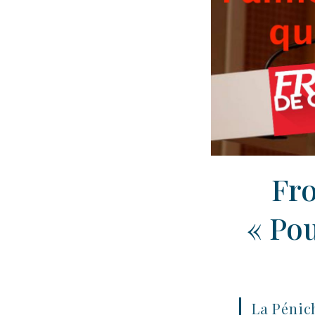
Fro
« Pou
La Pénic