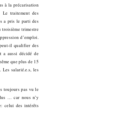
s à la précarisation
. Le traitement des
 a pris le parti des
 troisième trimestre
uppression d’emploi.
ut-il qualifier des
t a aussi décidé de
 même que plus de 15
Les salarié.e.s, les
ns toujours pas vu le
plus … car nous n’y
: celui des intérêts