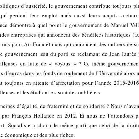
olitiques d’austérité, le gouvernement contribue toujours plu
qui perdent leur emploi mais aussi leurs acquis sociaux
rance démontre à quel point le gouvernement de Manuel Valls
andes entreprises qui annoncent des bénéfices historiques (au
lions pour Air France) mais qui annoncent des milliers de s
 gouvernement issu du parti se réclamant de Jean Jaurès pe
availleuses en lutte de « voyous » ? Ce même gouvernemen
ns d’euros dans les fonds de roulement de l’Université alors
nt toujours en attente d’affectation pour l’année 2015-2016. 
illeuses et les étudiant.e.s sont des oublié.e.s.
ncipes d’égalité, de fraternité et de solidarité ? Nous n’avo
par François Hollande en 2012. Et nous ne l’attendons 
rti Socialiste a choisi le même parti que celui de la droite
me économique et des plus riches.