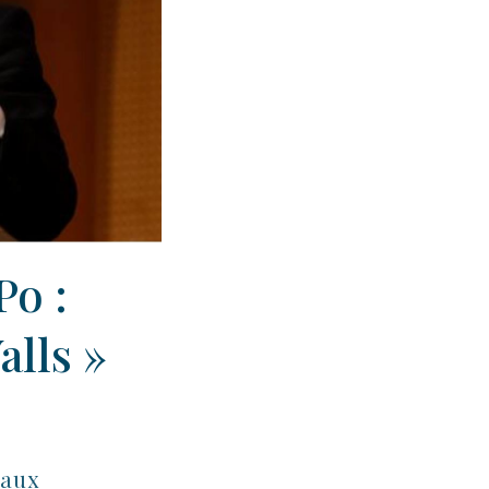
Po :
alls »
 aux