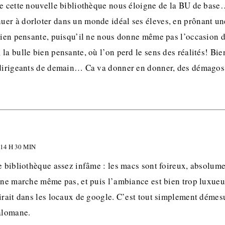
ne cette nouvelle bibliothèque nous éloigne de la BU de bas
er à dorloter dans un monde idéal ses éleves, en prônant une
bien pensante, puisqu’il ne nous donne même pas l’occasion d
la bulle bien pensante, où l’on perd le sens des réalités! Bi
 dirigeants de demain… Ca va donner en donner, des démagos
14 H 30 MIN
e bibliothèque assez infâme : les macs sont foireux, absolume
g ne marche même pas, et puis l’ambiance est bien trop luxue
oirait dans les locaux de google. C’est tout simplement démes
alomane.