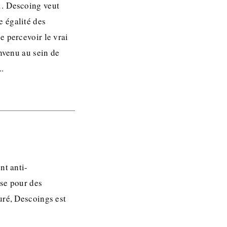
e… Descoing veut
 égalité des
e percevoir le vrai
envenu au sein de
..
nt anti-
use pour des
uré, Descoings est