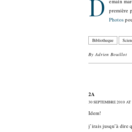
D
emain marq
première 
Photos
pou
Bibliotheque
Scien
By
Adrien Bouillot
2A
30 SEPTEMBRE 2010 AT 
Idem!
j’irais jusqu’à dire 