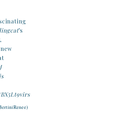
scinating
lingcat
’s
v
,
 new
at
J
is
/BX5Lt9virs
BertiniRenee)