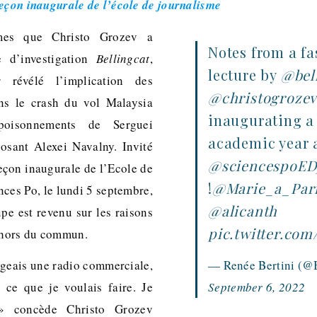
leçon inaugurale de l’école de journalisme
mes que Christo Grozev a
Notes from a fa
e d’investigation
Bellingcat
,
lecture by
@bel
 révélé l’implication des
@christogroze
ans le crash du vol Malaysia
inaugurating a
poisonnements de Serguei
academic year 
osant Alexei Navalny. Invité
@sciencespoED
leçon inaugurale de l’Ecole de
!
@Marie_a_Par
nces Po, le lundi 5 septembre,
@alicanth
upe est revenu sur les raisons
pic.twitter.com
 hors du commun.
irigeais une radio commerciale,
— Renée Bertini (@
 ce que je voulais faire. Je
September 6, 2022
 » concède Christo Grozev