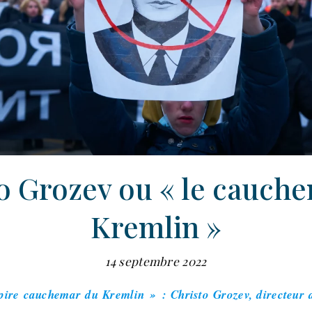
o Grozev ou « le cauch
Kremlin »
14 septembre 2022
ire cauchemar du Kremlin » : Christo Grozev, directeur de