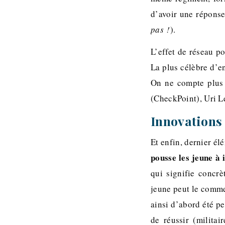
d’avoir une réponse 
pas !
).
L’effet de réseau p
La plus célèbre d’en
On ne compte plus 
(CheckPoint), Uri L
Innovations 
Et enfin, dernier él
pousse les jeune à 
qui signifie concr
jeune peut le commer
ainsi d’abord été p
de réussir (milita