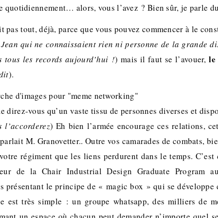
te quotidiennement… alors, vous l’avez ? Bien sûr, je parle d
ait pas tout, déjà, parce que vous pouvez commencer à le cons
 Jean qui ne connaissaient rien ni personne de la grande dis
le
s tous les records aujourd’hui !
) mais il faut se l’avouer,
dit
).
me direz-vous qu’un vaste tissu de personnes diverses et disp
s l’accorderez
) Eh bien l’armée encourage ces relations, cet
 parlait M. Granovetter.. Outre vos camarades de combats, bi
votre régiment que les liens perdurent dans le temps. C’est 
teur de la Chair Industrial Design Graduate Program au
s présentant le principe de « magic box » qui se développe 
dée est très simple : un groupe whatsapp, des milliers de 
mant un espace où chacun peut demander n’importe quel ser