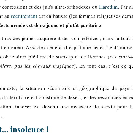
r confession) et des juifs ultra-orthodoxes ou
Haredim
. Par a
nt au
recrutement
est en hausse (les femmes religieuses dem
ette armée est donc jeune et plutôt paritaire
.
, tous ces jeunes acquièrent des compétences, mais surtout u
trepreneur. Associez cet état d’esprit une nécessité d’innov
s obtiendrez pléthore de start-up et de licornes (
ces start-
ollars, pas les chevaux magiques
). En tout cas, c’est ce q
ntexte, la situation sécuritaire et géographique du pays :
du territoire est constitué de désert, et les ressources en 
ation, innover est devenu une nécessité de survie pour le
o…
t… insolence !