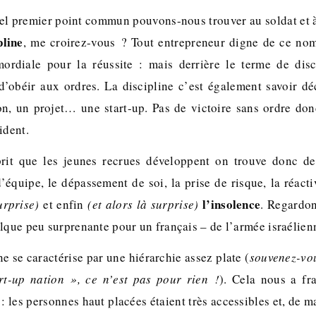
l premier point commun pouvons-nous trouver au soldat et à
pline
, me croirez-vous ? Tout entrepreneur digne de ce no
mordiale pour la réussite : mais derrière le terme de disc
d’obéir aux ordres. La discipline c’est également savoir dé
on, un projet… une start-up. Pas de victoire sans ordre donc,
vident.
prit que les jeunes recrues développent on trouve donc de 
’équipe, le dépassement de soi, la prise de risque, la réact
l’insolence
urprise)
et enfin
(et alors là surprise)
. Regardon
elque peu surprenante pour un français – de l’armée israélie
ne se caractérise par une hiérarchie assez plate (
souvenez-vou
t-up nation », ce n’est pas pour rien !
). Cela nous a fr
: les personnes haut placées étaient très accessibles et, de m