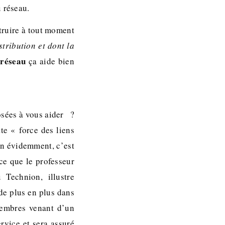
u réseau.
truire à tout moment
tribution et dont la
 réseau
ça aide bien
osées à vous aider ?
te « force des liens
en évidemment, c’est
ce que le professeur
 Technion, illustre
de plus en plus dans
membres venant d’un
vice et sera assuré