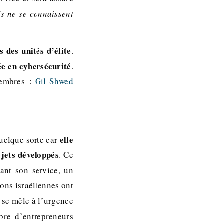
ls ne se connaissent
s des unités d’élite
.
sée en cybersécurité
.
membres :
Gil Shwed
elle
uelque sorte car
ojets développés
. Ce
ant son service, un
ions israéliennes ont
 se mêle à l’urgence
bre d’entrepreneurs