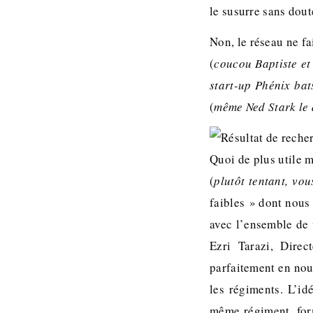
le susurre sans dou
Non, le réseau ne f
(
coucou Baptiste et
start-up Phénix bat
(
même Ned Stark le 
Quoi de plus utile 
(
plutôt tentant, vou
faibles » dont nous
avec l’ensemble de 
Ezri Tarazi, Direc
parfaitement en nou
les régiments. L’i
même régiment, for