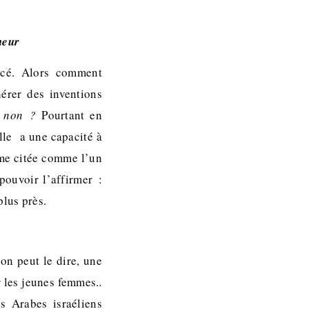
neur
ncé. Alors comment
érer des inventions
i, non ?
Pourtant en
elle a une capacité à
même citée comme l’un
pouvoir l’affirmer :
plus près.
 on peut le dire, une
r les jeunes femmes.
.
es Arabes israéliens