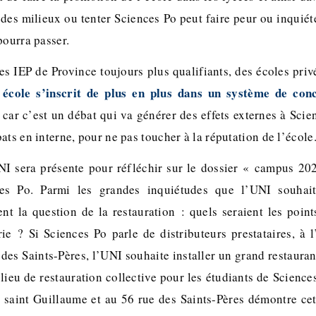
des milieux ou tenter Sciences Po peut faire peur ou inquiéte
pourra passer.
s IEP de Province toujours plus qualifiants, des écoles priv
 école s’inscrit de plus en plus dans un système de con
 car c’est un débat qui va générer des effets externes à Scien
ats en interne, pour ne pas toucher à la réputation de l’école
I sera présente pour réfléchir sur le dossier « campus 202
es Po. Parmi les grandes inquiétudes que l’UNI souhaite
ent la question de la restauration : quels seraient les poin
rie ? Si Sciences Po parle de distributeurs prestataires, à
des Saints-Pères, l’UNI souhaite installer un grand restaurant
 lieu de restauration collective pour les étudiants de Scienc
e saint Guillaume et au 56 rue des Saints-Pères démontre cet