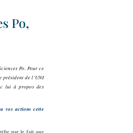
es Po,
Sciences Po. Pour ce
e président de l’UNI
ec lui à propos des
ra vos actions cette
ifie par le fait que