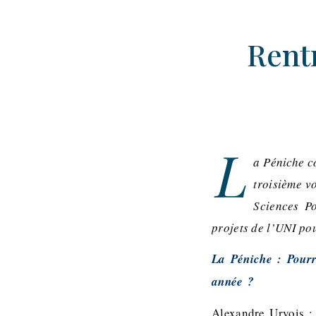
Rentr
L
a Péniche c
troisième v
Sciences Po
projets de l’UNI po
La Péniche : Pourri
année ?
Alexandre Urvois : 