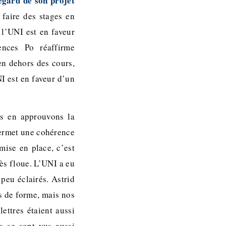
égard de son projet
 faire des stages en
 l’UNI est en faveur
ences Po réaffirme
en dehors des cours,
NI est en faveur d’un
us en approuvons la
permet une cohérence
mise en place, c’est
ès floue. L’UNI a eu
 peu éclairés. Astrid
s de forme, mais nos
ettres étaient aussi
s se sont vus aussi