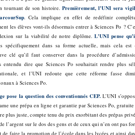
Premièrement, l’UNI sera vigil
n tournant de son histoire.
ParcourSup
. Cela implique en effet de redéfinir complè
nt les élèves vont-ils désormais entrer à Sciences Po ? C’e
L’UNI pense qu’i
lexion sur la viabilité de notre diplôme.
 spécifiquement dans sa forme actuelle, mais cela est es
ve clé qu’il faut conserver dans la procédure d’admiss
ns entendu dire que Sciences Po souhaitait rendre plus sél
ationale, et l’UNI redoute que cette réforme fasse dim
tionaux à Sciences Po.
ge pose la question des conventionnés CEP.
L’UNI s’oppos
me une prépa en ligne et garantie par Sciences Po, gratuite 
re plus juste, compte tenu du prix exorbitant des prépas privé
de l’argent sur le dos des gens et de ceux qui n’en ont pas f
 de faire la promotion de l’école dans les lycées et ainsi da