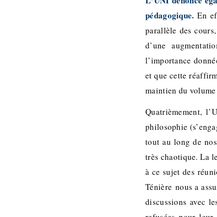
L‘UNI dénonce égal
pédagogique.
En ef
parallèle des cours
d’une augmentatio
l’importance donnée
et que cette réaffir
maintien du volume 
Quatrièmement, l’U
philosophie (s’enga
tout au long de nos
très chaotique. La 
à ce sujet des réuni
Ténière nous a assu
discussions avec le
refusées pour leur