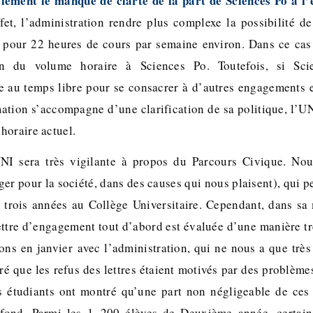
ement le manque de clarté de la part de Sciences Po à l’
fet, l’administration rendre plus complexe la possibilité de
, pour 22 heures de cours par semaine environ. Dans ce cas
n du volume horaire à Sciences Po. Toutefois, si Sci
 au temps libre pour se consacrer à d’autres engagements 
mation s’accompagne d’une clarification de sa politique, l’U
horaire actuel.
NI sera très vigilante à propos du Parcours Civique. No
ger pour la société, dans des causes qui nous plaisent), qui 
 trois années au Collège Universitaire. Cependant, dans sa 
lettre d’engagement tout d’abord est évaluée d’une manière tr
ons en janvier avec l’administration, qui ne nous a que très
ré que les refus des lettres étaient motivés par des problème
s étudiants ont montré qu’une part non négligeable de ces l
 fond. Parmi les 1 200 élèves de Deuxième année, certain