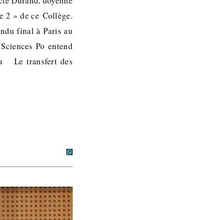
dicte Durand, doyenne
te 2 » de ce Collège.
ndu final à Paris au
 Sciences Po entend
au Le transfert des