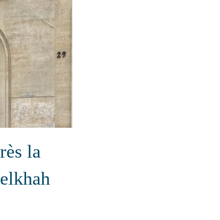
rès la
delkhah