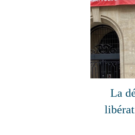
La dé
libéra