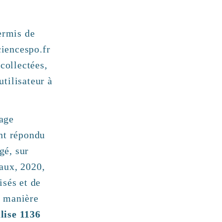
permis de
ciencespo.fr
collectées,
utilisateur à
page
ont répondu
gé, sur
aux, 2020,
isés et de
e manière
alise 1136