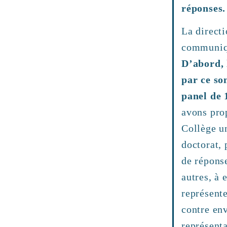
réponses.
La directi
communiqu
D’abord, 
par ce so
panel de 
avons pro
Collège un
doctorat,
de répons
autres, à 
représente
contre env
représenta