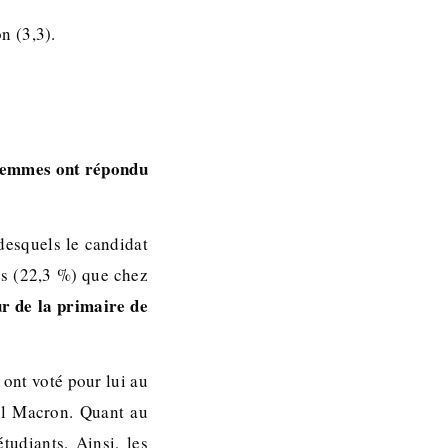
n (3,3).
 femmes ont répondu
desquels le candidat
es (22,3 %) que chez
r de la primaire de
 ont voté pour lui au
el Macron. Quant au
tudiants. Ainsi, les