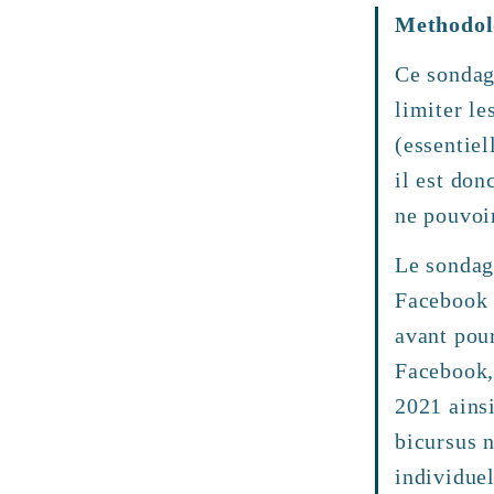
Methodol
Ce sondage
limiter le
(essentiel
il est do
ne pouvoir
Le sondage
Facebook 
avant pour
Facebook,
2021 ainsi
bicursus 
individue