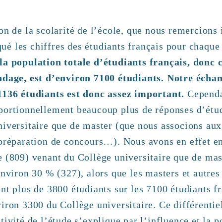
on de la scolarité de l’école, que nous remercions 
é les chiffres des étudiants français pour chaque 
la population totale d’étudiants français, donc 
ndage, est d’environ 7100 étudiants. Notre échan
1136 étudiants est donc assez important.
Cependa
portionnellement beaucoup plus de réponses d’étu
iversitaire que de master (que nous associons aux 
 préparation de concours…). Nous avons en effet e
e (809) venant du Collège universitaire que de mas
environ 30 % (327), alors que les masters et autres
nt plus de 3800 étudiants sur les 7100 étudiants f
iron 3300 du Collège universitaire. Ce différentie
tivité de l’étude s’explique par l’influence et la p