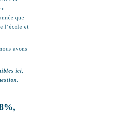
en
 année que
e l’école et
 nous avons
ibles ici,
uestion.
38%,