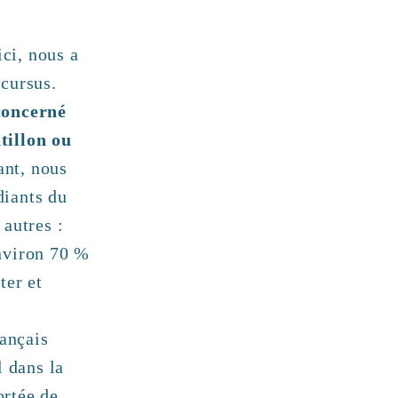
ici, nous a
cursus.
concerné
tillon ou
nt, nous
diants du
autres :
nviron 70 %
ter et
rançais
l dans la
ortée de