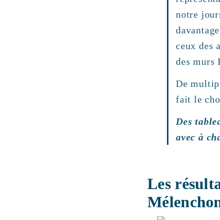
notre jour
davantage
ceux des a
des murs 
De multip
fait le ch
Des tablea
avec à ch
Les résult
Mélenchon