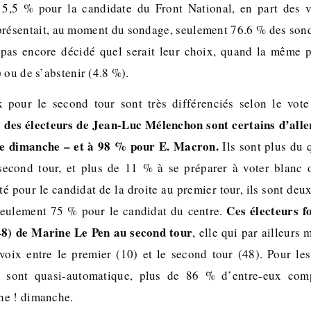
5,5 % pour la candidate du Front National, en part des vo
présentait, au moment du sondage, seulement 76.6 % des son
 pas encore décidé quel serait leur choix, quand la même p
 ou de s’abstenir (4.8 %).
 pour le second tour sont très différenciés selon le vote
 des électeurs de Jean-Luc Mélenchon sont certains d’aller
ne dimanche – et à 98 % pour E. Macron.
Ils sont plus du 
 second tour, et plus de 11 % à se préparer à voter blanc 
té pour le candidat de la droite au premier tour, ils sont deux 
Ces électeurs f
 seulement 75 % pour le candidat du centre.
48) de Marine Le Pen au second tour
, elle qui par ailleurs 
oix entre le premier (10) et le second tour (48). Pour le
s sont quasi-automatique, plus de 86 % d’entre-eux comp
he ! dimanche.