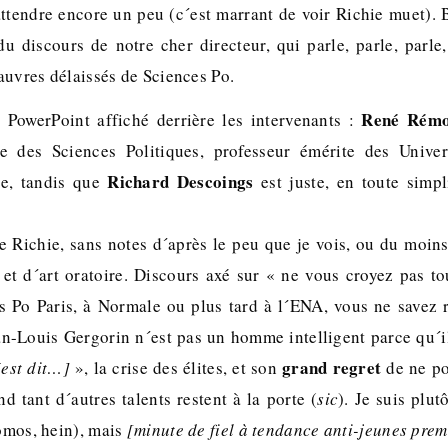
attendre encore un peu (c´est marrant de voir Richie muet). 
u discours de notre cher directeur, qui parle, parle, parle,
auvres délaissés de Sciences Po.
René Rém
 PowerPoint affiché derrière les intervenants :
e des Sciences Politiques, professeur émérite des Unive
Richard Descoings
se, tandis que
est juste, en toute simpli
e Richie, sans notes d´après le peu que je vois, ou du moins
et d´art oratoire. Discours axé sur « ne vous croyez pas t
s Po Paris, à Normale ou plus tard à l´ENA, vous ne savez 
an-Louis Gergorin n´est pas un homme intelligent parce qu´il
grand regret
´est dit…]
», la crise des élites, et son
de ne po
d tant d´autres talents restent à la porte (
sic
). Je suis plu
romos, hein), mais
[minute de fiel à tendance anti-jeunes prem