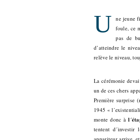
U
ne jeune f
foule, ce
pas de bu
d’atteindre le nive
relève le niveau, to
La cérémonie devait
un de ces chers appa
Première surprise (
1945 « l´existentia
l´ét
monte donc à
tentent d´investir
appariteur arrive, e