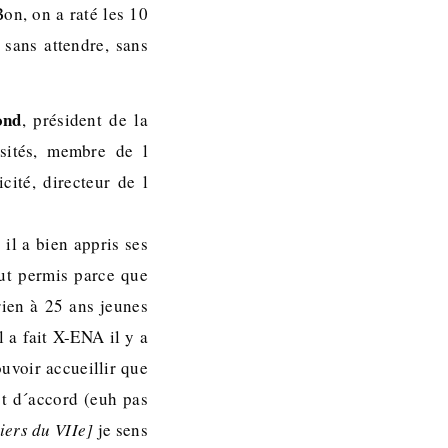
Bon, on a raté les 10
 sans attendre, sans
ond
, président de la
rsités, membre de l
cité, directeur de l
 il a bien appris ses
out permis parce que
rien à 25 ans jeunes
 a fait X-ENA il y a
uvoir accueillir que
tôt d´accord (euh pas
iers du VIIe]
je sens