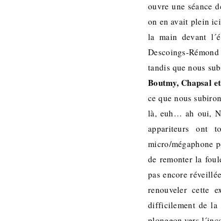
ouvre une séance d
on en avait plein ic
la main devant l´é
Descoings-Rémond r
tandis que nous sub
Boutmy, Chapsal et
ce que nous subiron
là, euh… ah oui, N
appariteurs ont 
micro/mégaphone por
de remonter la foul
pas encore réveillé
renouveler cette e
difficilement de l
plongeon vers l´inco