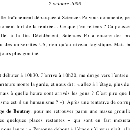
7 octobre 2006
ille fraîchement débarquée à Sciences Po vous commente, pe
 moment fort de la rentrée… Ce que j’en retiens ? Ca pouss
ffet à la fin. Décidément, Sciences Po a encore des pr
au des universités US, rien qu’au niveau logistique. Mais bo
ujours plus gominé.
 débuter à 10h30. J´arrive à 10h20, me dirige vers l´entrée
riteurs monte la garde, et nous dit : « allez à l´étage, plus d
mais à quelle heure sont arrivés les gens ? C´est pire que 
lisme est-il un humanisme ? »). Après une tentative de corrup
age de Boutmy
, pour me retrouver parmi une masse grouilla
 les quelques places restantes − qui sont en fait inexis
t nous lance : « Personne debout à l´étage s´il vous plaît, al