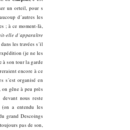
er un orteil, pour s
eaucoup d´autres les
res ; à ce moment-là,
it-elle d´apparaître
ans les travées s´il
expédition (je ne les
e à son tour la garde
reraient encore à ce
es s´est organisé en
i, on gêne à peu près
c devant nous reste
 (on a entendu les
 du grand Descoings
 toujours pas de son,