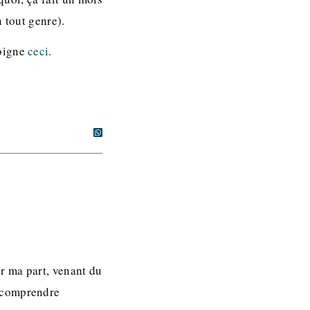
 tout genre).
moigne
ceci
.
r ma part, venant du
p comprendre