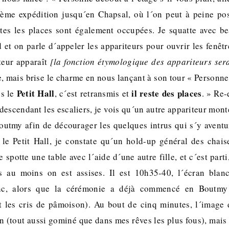
ème expédition jusqu´en Chapsal, où l´on peut à peine pos
tes les places sont également occupées. Je squatte avec b
ud et on parle d´appeler les appariteurs pour ouvrir les fenêt
teur apparaît
[la fonction étymologique des appariteurs sera
mais brise le charme en nous lançant à son tour « Personne d
Petit Hall
il reste des places
ns le
, c´est retransmis et
. » Re-
descendant les escaliers, je vois qu´un autre appariteur mont
outmy afin de décourager les quelques intrus qui s´y aventu
 le Petit Hall, je constate qu´un hold-up général des chais
 spotte une table avec l´aide d´une autre fille, et c´est part
 au moins on est assises. Il est 10h35-40, l´écran blan
nc, alors que la cérémonie a déjà commencé en Boutmy
t les cris de pâmoison). Au bout de cinq minutes, l´image
n (tout aussi gominé que dans mes rêves les plus fous), mais