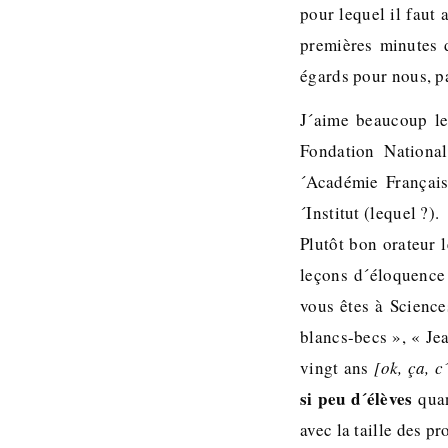
pour lequel il faut 
premières minutes d
égards pour nous, p
J´aime beaucoup le
Fondation National
´Académie Françai
´Institut (lequel ?).
Plutôt bon orateur l
leçons d´éloquence 
vous êtes à Science
blancs-becs », « Je
vingt ans
[ok, ça, c
si peu d´élèves
quan
avec la taille des p