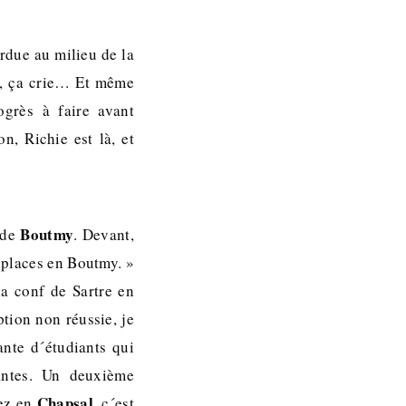
rdue au milieu de la
e, ça crie… Et même
ogrès à faire avant
n, Richie est là, et
Boutmy
 de
. Devant,
e places en Boutmy. »
la conf de Sartre en
tion non réussie, je
nte d´étudiants qui
tantes. Un deuxième
Chapsal
lez en
, c´est