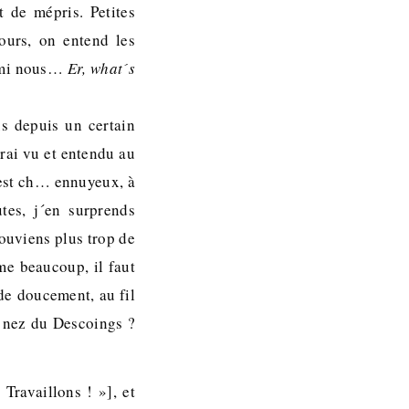
t de mépris. Petites
ours, on entend les
armi nous…
Er, what´s
us depuis un certain
urai vu et entendu au
´est ch… ennuyeux, à
tes, j´en surprends
souviens plus trop de
me beaucoup, il faut
ide doucement, au fil
e nez du Descoings ?
 Travaillons ! »], et