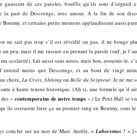
e gaussent de ces paroles, bouffis qu´ils sont d´orgueil e
 la part de Descoings, avec amour. A la fin de son disc
 Boutmy, et certains petits moutons applaudissent aussi p
 ne sait pas trop s´il est réveillé ou pas, il ne bouge pl
 un peu, mais il me rassure en prenant la parole (ouf, je l´a
 ma scolarité). Lui aussi sans notes, mais bon, avouons-le, c
l´entend moins que Descoings, et au bout de vingt minu
 au choix,
La Croix
,
Shining
ou
Belle du Seigneur
. Je ne me 
doute à haute teneur historique. (Ah si, une formule qu´il ai
contemporains de notre temps
 des «
».) Le Petit Hall se v
 qu´ils oseraient faire ça au premier rang en Boutmy, sous l
gs conclut sur un mot de Marc Aurèle,
« Laboremus ! »
[«