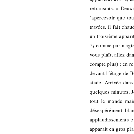
retransmis. » Deuxi
´apercevoir que tou
travées, il fait cha
un troisième appari
?]
comme par magie, 
vous plaît, allez da
compte plus) ; en re
devant l´étage de B
stade. Arrivée dans
quelques minutes. Je
tout le monde mais
désespérément bla
applaudissements e
apparaît en gros pla