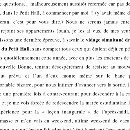
e questions… malheureusement aussitôt refermée car pas de 
i, dans le Petit Hall, à commencer par moi !! (y´avait même 
cran, c´est pour vous dire.) Nous ne serons jamais ent
ejoint ses appartements (ouah, je les ai vus, de mes yeu
vidage simultané de
issons une dernière épreuve, à savoir le
 du Petit Hall
, sans compter tous ceux qui étaient déjà en p
s quotidiennement cette année, avec en plus les tracteurs de 
ouvelle Donne, tentant désespérément de résister au mouv
tout prévu et l´un d´eux monte même sur le banc 
table bizarre, pour nous intimer d´avancer vers la sortie. Il
e une première fois à contre-courant pour descendre à la ca
e et je me vois forcée de redescendre la marée estudiantine. 
xpérience pour la « leçon inaugurale » de l´après-midi
a masse et m´en vais en week-end, ultime week-end de vaca
nnu, qui ne l´est en fait plus tout à fait à présent (ben ouais 