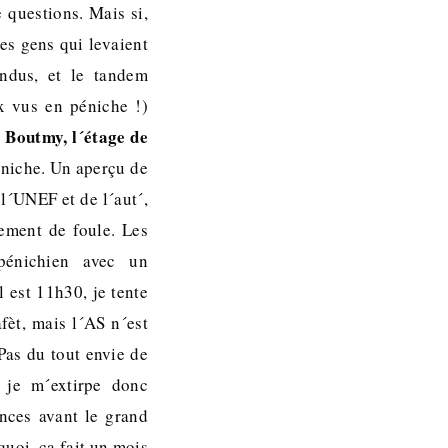
questions. Mais si,
des gens qui levaient
endus, et le tandem
x vus en péniche !)
 Boutmy, l´étage de
éniche. Un aperçu de
l´UNEF et de l´aut´,
ement de foule. Les
pénichien avec un
 est 11h30, je tente
fèt, mais l´AS n´est
Pas du tout envie de
, je m´extirpe donc
nces avant le grand
quoi, ça fait un mois