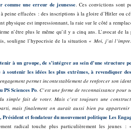
er comme une erreur de jeunesse
. Ces convictions sont p
 peine effacées : des inscriptions à la gloire d’Hitler ou c
t physique est impressionnant, la raie sur le côté a remplacé
irme n’être plus le même qu’il y a cinq ans. L’avocat de la p
is, souligne l’hypocrisie de la situation
« Moi, j’ai l’impr
enir à un groupe, de s’intégrer au sein d’une structure peu
 à soutenir les idées les plus extrêmes, à revendiquer de
engagement permet incontestablement de renforcer son ident
au PS Sciences Po
. C’est une forme de reconnaissance pour 
 du simple fait de voter. Mais c’est toujours une construc
parti, mais finalement on aurait aussi bien pu appartenir
 Président et fondateur du mouvement politique Les Eng
ement radical touche plus particulièrement les jeunes :