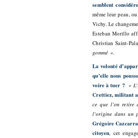
semblent considér
même leur peau, ou à
Vichy. Le changemen
Esteban Morillo aff
Christian Saint-Pala
gommé ».
La volonté d’appart
qu’elle nous pousse
voire à tuer ?
« L’
Crettiez, militant 
ce que l’on retire
l’origine dans un 
Grégoire Cazcarra,
citoyen
, cet engag