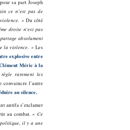
 pour sa part Joseph
in ce n’est pas de
 violence. »
Du côté
ême droite n’est pas
e partage absolument
de la violence. »
Les
ntre explosive entre
 Clément Méric à la
 règle rarement les
de convaincre l’autre
éduire au silence.
ant antifa s’exclamer
rtir au combat. «
Ce
olitique, il y a une