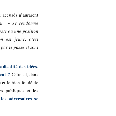
x accusés n’auraient
ra :
« Je condamne
oste ou une position
n est jeune, c’est
 par le passé et sont
adicalité des idées,
ment ?
Celui-ci, dans
 et le bien-fondé de
es publiques et les
les adversaires se