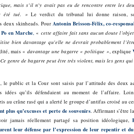
ique, mais s’il n’y avait pas eu de rencontre entre les d
s été tué. »
Le verdict du tribunal lui donne raison, s
Antonin Brisson-Félix, co-respons
es deux skinheads. Pour
s Po en Marche
,
«
cette affaire fait sans aucun doute l’obje
litise bien davantage qu’elle ne devrait probablement l’êt
dité, mais «
davantage une bagarre « politique »
, explique
.
Ce genre de bagarre peut être très violent, mais les gens qui
 le public et la Cour sont saisis par l’attitude des deux ac
es idées qu’ils défendaient au moment de l’affaire. Loi
is au crâne rasé qui a alerté le groupe d’antifas croisé au c
t plus qu’excuses et perte de souvenirs
. Affirmant s’être l
oir jamais réellement partagé sa position idéologique,
rent leur défense par l’expression de leur repentir et du 