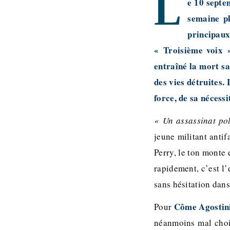
L
e 10 septe
semaine pl
principau
« Troisième voix 
entraîné la mort sa
des vies détruites.
force, de sa nécessit
« Un assassinat po
jeune militant anti
Perry, le ton monte 
rapidement, c’est l
sans hésitation dans
Côme Agostini
Pour
néanmoins mal cho