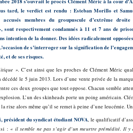
mbre 2018 s’ouvrait le procès Clément Méric à la cour d’As
us tard, le verdict est rendu : Esteban Morillo et Samu
x accusés membres du groupuscule d’extrême droite 
», sont respectivement condamnés à 11 et 7 ans de priso
ns intention de la donner. Des idées radicalement opposées,
 L’occasion de s’interroger sur la signification de l’engagem
é, et de ses risques.
litique ».
C’est ainsi que les proches de Clément Méric qual
fa décédé le 5 juin 2013. Lors d’une vente privée de la marq
entre ces deux groupes que tout oppose. Chacun semble attend
’explosion. L’un des skinheads porte un poing américain. Cl
 la rixe alors même qu’il se remet à peine d’une leucémie. Un
, président du syndicat étudiant NOVA
, le qualificatif d’as
isi :
« il semble ne pas s’agir d’un meurtre prémédité. Il y