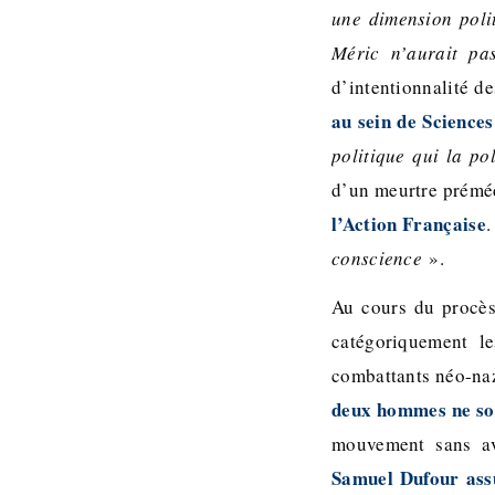
une dimension polit
Méric n’aurait pa
d’intentionnalité d
au sein de Science
politique qui la po
d’un meurtre prémé
l’Action Française
conscience
».
Au cours du procès,
catégoriquement l
combattants néo-naz
deux hommes ne son
mouvement sans av
Samuel Dufour assu