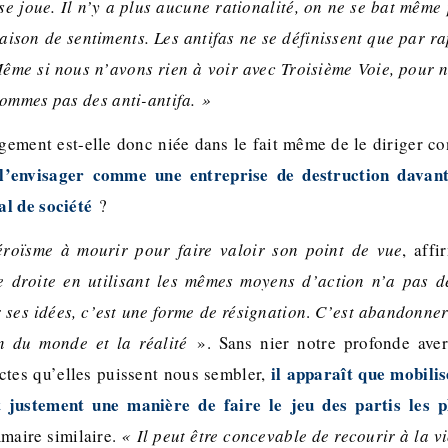
se joue. Il n’y a plus aucune rationalité, on ne se bat même
aison de sentiments. Les antifas ne se définissent que par ra
Même si nous n’avons rien à voir avec Troisième Voie, pour no
sommes pas des anti-antifa. »
gement est-elle donc niée dans le fait même de le diriger co
l’envisager comme une entreprise de destruction dava
l de société
?
éroïsme à mourir pour faire valoir son point de vue
, aff
e droite en utilisant les mêmes moyens d’action n’a pas 
 ses idées, c’est une forme de résignation
.
C’est abandonner 
on du monde et la réalité
». Sans nier notre profonde aver
il apparaît que mobili
ectes qu’elles puissent nous sembler,
 justement une manière de faire le jeu des partis les p
maire similaire.
« Il peut être concevable de recourir à la v