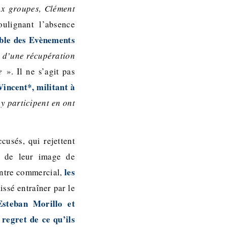
eux groupes, Clément
oulignant l’absence
able des Evènements
t d’une récupération
re
». Il ne s’agit pas
Vincent*, militant à
 y participent en ont
cusés, qui rejettent
n de leur image de
les
entre commercial,
aissé entraîner par le
Esteban Morillo et
regret de ce qu’ils