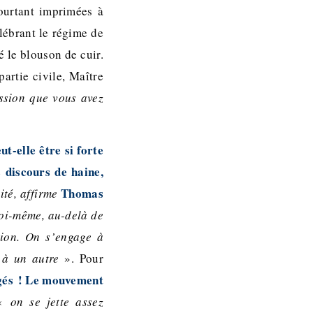
ourtant imprimées à
élébrant le régime de
 le blouson de cuir.
artie civile, Maître
ession que vous avez
t-elle être si forte
s discours de haine,
Thomas
ité, affirme
soi-même, au-delà de
tion. On s’engage à
 à un autre
». Pour
agés ! Le mouvement
 «
on se jette assez