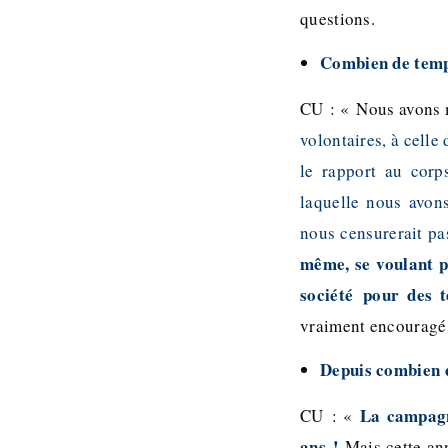
questions.
Combien de temp
CU : « Nous avons 
volontaires, à celle
le rapport au corp
laquelle nous avons
nous censurerait pa
même, se voulant po
société pour des t
vraiment encouragé
Depuis combien d
La campagne
CU : «
ans !
Mais cette an