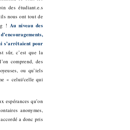
in des étudiant.e.s
 ils nous ont tout de
Au niveau des
ing !
t d’encouragements,
ui s’arrêtaient pour
st sûr, c’est que la
 l’on comprend, des
oyeuses, ou qu’iels
me « celui/celle qui
aux espérances qu’on
lontaires anonymes,
t accordé a donc pris