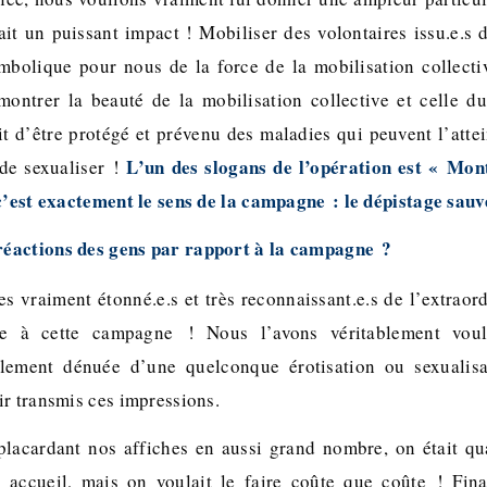
it un puissant impact ! Mobiliser des volontaires issu.e.s d
mbolique pour nous de la force de la mobilisation collectiv
montrer la beauté de la mobilisation collective et celle d
it d’être protégé et prévenu des maladies qui peuvent l’atte
L’un des slogans de l’opération est « Mont
 de sexualiser !
 c’est exactement le sens de la campagne : le dépistage sauv
 réactions des gens par rapport à la campagne ?
vraiment étonné.e.s et très reconnaissant.e.s de l’extraord
e à cette campagne ! Nous l’avons véritablement voulu
alement dénuée d’une quelconque érotisation ou sexualis
ir transmis ces impressions.
 placardant nos affiches en aussi grand nombre, on était 
 accueil, mais on voulait le faire coûte que coûte ! Fina