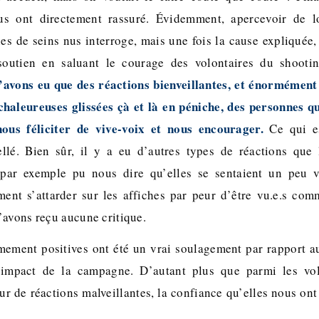
us ont directement rassuré. Évidemment, apercevoir de lo
es de seins nus interroge, mais une fois la cause expliquée,
soutien en saluant le courage des volontaires du shoot
 n’avons eu que des réactions bienveillantes, et énormémen
chaleureuses glissées çà et là en péniche, des personnes q
nous féliciter de vive-voix et nous encourager.
Ce qui e
llé. Bien sûr, il y a eu d’autres types de réactions que
par exemple pu nous dire qu’elles se sentaient un peu v
ment s’attarder sur les affiches par peur d’être vu.e.s com
’avons reçu aucune critique.
mement positives ont été un vrai soulagement par rapport 
l’impact de la campagne. D’autant plus que parmi les vo
ur de réactions malveillantes, la confiance qu’elles nous on