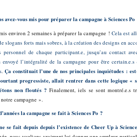
s avez-vous mis pour préparer la campagne à Sciences Po
mis environ 2 semaines à préparer la campagne !
Cela est al
 de slogans forts mais sobres, à la création des designs en acc
s personnel de chaque participant.e, jusqu’au contact avec
 envoyé l’intégralité de la campagne pour être certain.e.
Ça constituait l’une de nos principales inquiétudes : est-
s
.
urtant progressiste, allait rentrer dans cette logique « 
étons non floutés ?
Finalement, iels se sont montré.e.s tr
 notre campagne ».
’années la campagne se fait à Sciences Po ?
 se fait depuis depuis l’existence de Cheer Up à Sciences
née, nous voulions vraiment lui donner une ampleur particul