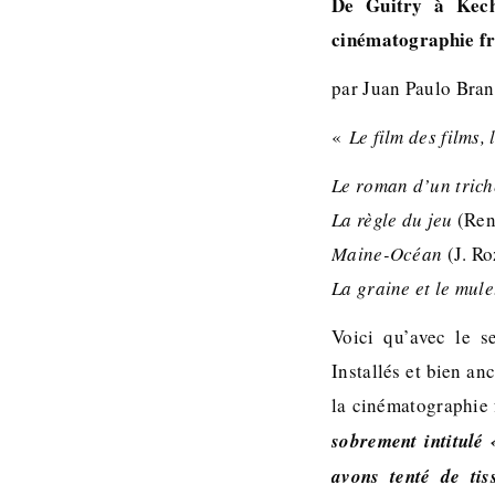
De Guitry à Kechi
cinématographie fr
par Juan Paulo Bra
«
Le film des films,
Le roman d’un tric
La règle du jeu
(Ren
Maine-Océan
(J. Ro
La graine et le mule
Voici qu’avec le s
Installés et bien a
la cinématographie
sobrement intitulé
avons tenté de tis