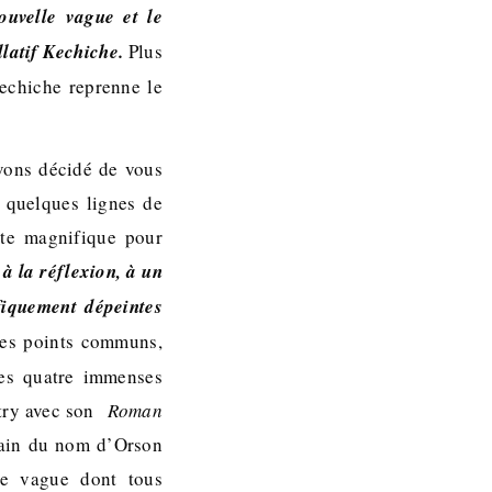
ouvelle vague et le
latif Kechiche.
Plus
Kechiche reprenne le
avons décidé de vous
r quelques lignes de
exte magnifique pour
 à la réflexion, à un
fiquement dépeintes
les points communs,
ces quatre immenses
itry avec son
Roman
icain du nom d’Orson
le vague dont tous