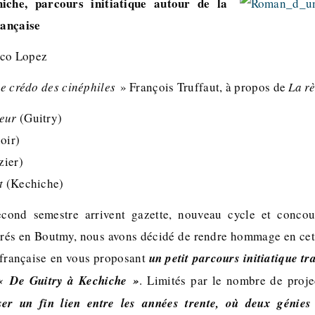
che, parcours initiatique autour de la
ançaise
nco Lopez
 le crédo des cinéphiles
» François Truffaut, à propos de
La rè
heur
(Guitry)
oir)
zier)
t
(Kechiche)
econd semestre arrivent gazette, nouveau cycle et concour
ncrés en Boutmy, nous avons décidé de rendre hommage en cet
 française en vous proposant
un petit parcours initiatique t
 « De Guitry à Kechiche »
. Limités par le nombre de proje
ser un fin lien entre les années trente, où deux génie