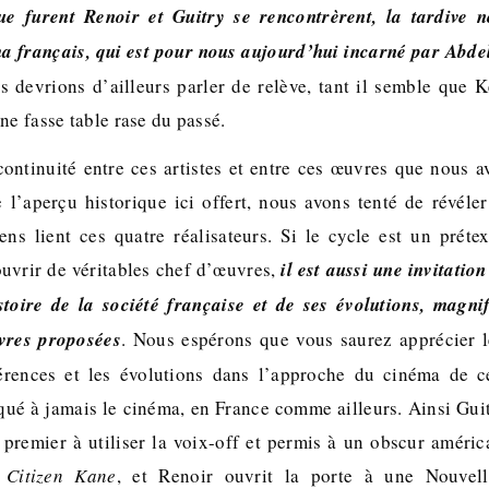
e furent Renoir et Guitry se rencontrèrent, la tardive n
 français, qui est pour nous aujourd’hui incarné par Abdel
 devrions d’ailleurs parler de relève, tant il semble que 
ne fasse table rase du passé.
 continuité entre ces artistes et entre ces œuvres que nous 
 l’aperçu historique ici offert, nous avons tenté de révéle
ens lient ces quatre réalisateurs. Si le cycle est un prét
uvrir de véritables chef d’œuvres,
il est aussi une invitation
stoire de la société française et de ses évolutions, magni
vres proposées
. Nous espérons que vous saurez apprécier 
férences et les évolutions dans l’approche du cinéma de 
qué à jamais le cinéma, en France comme ailleurs. Ainsi Gu
 premier à utiliser la voix-off et permis à un obscur amér
r
Citizen Kane
, et Renoir ouvrit la porte à une Nouvel