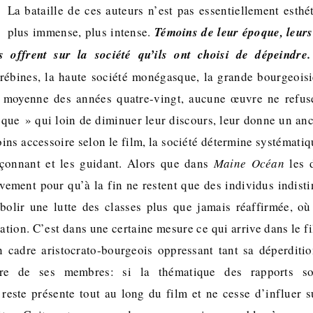
La bataille de ces auteurs n’est pas essentiellement esthét
plus immense, plus intense.
Témoins de leur époque, leurs 
s offrent sur la société qu’ils ont choisi de dépeindre.
bines, la haute société monégasque, la grande bourgeoisi
e moyenne des années quatre-vingt, aucune œuvre ne refuse
sque » qui loin de diminuer leur discours, leur donne un ancr
ins accessoire selon le film, la société détermine systémati
açonnant et les guidant. Alors que dans
Maine Océan
les d
ivement pour qu’à la fin ne restent que des individus indisti
bolir une lutte des classes plus que jamais réaffirmée, où
tion. C’est dans une certaine mesure ce qui arrive dans le f
un cadre aristocrato-bourgeois oppressant tant sa déperditi
ure de ses membres: si la thématique des rapports s
 reste présente tout au long du film et ne cesse d’influer 