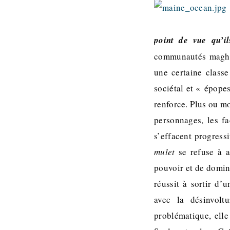
point de vue qu’il
communautés maghré
une certaine class
sociétal et « épope
renforce. Plus ou mo
personnages, les f
s’effacent progress
mulet
se refuse à a
pouvoir et de domina
réussit à sortir d’
avec la désinvolt
problématique, elle