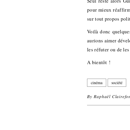
Seul reste alors Gu
pour mieux réaffirme
sur tout propos poli
Voilà donc quelques
aurions aimer dével
les réfuter ou de l
A bientôt !
cinéma
société
By
Raphaël Clairefo