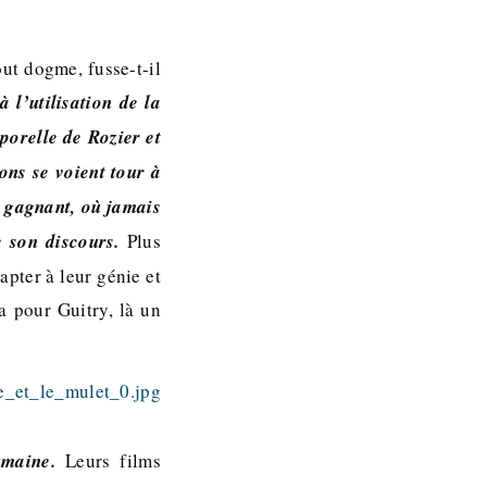
out dogme, fusse-t-il
 l’utilisation de la
orelle de Rozier et
ions se voient tour à
 gagnant, où jamais
e son discours.
Plus
apter à leur génie et
a pour Guitry, là un
umaine.
Leurs films