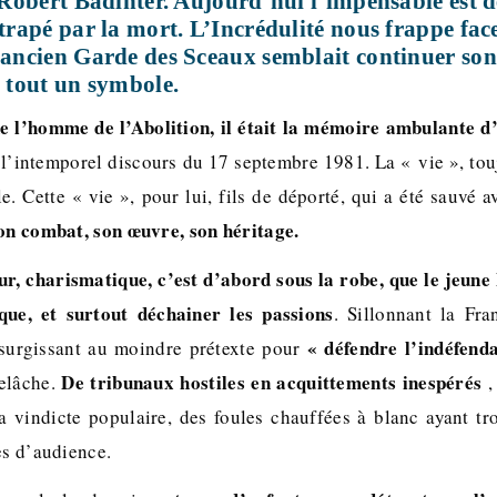
s Robert Badinter. Aujourd’hui l’impensable est d
ttrapé par la mort. L’Incrédulité nous frappe fac
l’ancien Garde des Sceaux semblait continuer so
, tout un symbole.
ue l’homme de l’Abolition, il était la mémoire ambulante d’
l’intemporel discours du 17 septembre 1981. La « vie », touj
e. Cette « vie », pour lui, fils de déporté, qui a été sauvé a
son combat, son œuvre, son héritage.
r, charismatique, c’est d’abord sous la robe, que le jeun
que, et surtout déchainer les passions
. Sillonnant la Fr
« défendre l’indéfend
 surgissant au moindre prétexte pour
De tribunaux hostiles en acquittements inespérés
relâche.
,
a vindicte populaire, des foules chauffées à blanc ayant t
les d’audience.