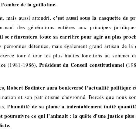
l’ombre de la guillotine.
c’est aussi sous la casquette de pr
t, mais aussi attendri,
formant des générations entières aux principes juridiques.
il se réinventera toute sa carrière pour agir au plus proc
s personnes détenues, mais également grand artisan de la d
 exerce tour à tour les plus hautes fonctions au sommet d
ice
Président du Conseil constitutionnel
(1981-1986),
(198
s, Robert Badinter aura bouleversé l’actualité politique e
mination et son patriotisme chevronné. Bercés que nous som
l’humilité de sa plume a indéniablement initié quantit
ts,
t poursuivre ce qui l’animait : la quête d’une justice plu
iste.