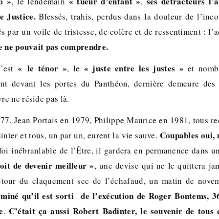
o »
« tueur d’enfant »
ses détracteurs l’
, le lendemain
,
e Justice.
Blessés, trahis, perdus dans la douleur de l’inc
s par un voile de tristesse, de colère et de ressentiment : l’
e ne pouvait pas comprendre.
« le ténor »
« juste entre les justes »
c’est
, le
et nombr
ent devant les portes du Panthéon, dernière demeure des
e ne réside pas là.
77, Jean Portais en 1979, Philippe Maurice en 1981, tous reç
Coupables oui,
inter et tous, un par un, eurent la vie sauve.
oi inébranlable de l’Être, il gardera en permanence dans un
roit de devenir meilleur »
, une devise qui ne le quittera jam
étour du claquement sec de l’échafaud, un matin de nov
miné qu’il est sorti de l’exécution de Roger Bontems, 36 
e
C’était ça aussi Robert Badinter, le souvenir de tous 
.