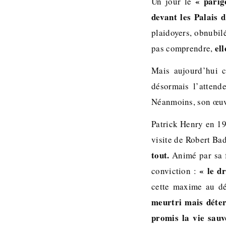
« parig
Un jour le
devant les Palais d
plaidoyers, obnubilé
ell
pas comprendre,
Mais aujourd’hui 
désormais l’attend
Néanmoins, son œuvr
Patrick Henry en 19
visite de Robert Bad
tout.
Animé par sa f
« le d
conviction :
cette maxime au d
meurtri mais déter
promis la vie sauv