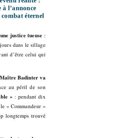
evenu réalité :
e à l’annonce
n combat éternel
une justice tueuse
:
ours dans le sillage
vant d’être celui qui
e Maître Badinter va
ance au péril de son
able »
: pendant dix
 le « Commandeur »
rop longtemps trouvé