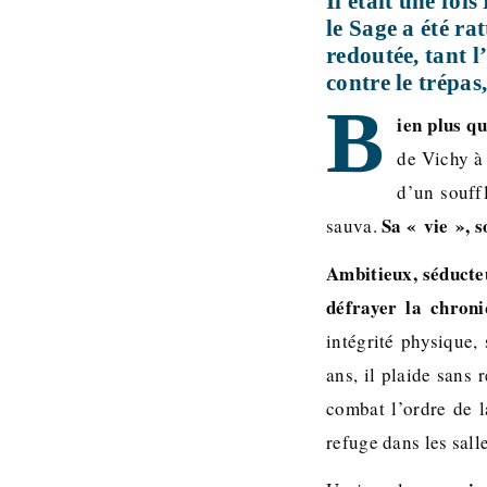
Il était une foi
le Sage a été ra
redoutée, tant 
contre le trépas
B
ien plus q
de Vichy à 
d’un souffl
Sa « vie », 
sauva.
Ambitieux, séducteu
défrayer la chroni
intégrité physique,
ans, il plaide sans 
combat l’ordre de l
refuge dans les sal