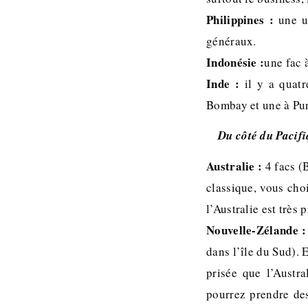
Philippines :
une un
généraux.
Indonésie :
une fac 
Inde :
il y a quatr
Bombay et une à Pun
Du côté du Paci
Australie :
4 facs (
classique, vous cho
l’Australie est très
Nouvelle-Zélande :
dans l’île du Sud).
prisée que l’Austr
pourrez prendre des