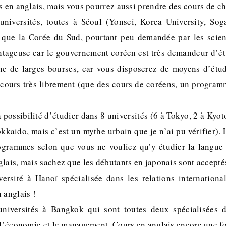
s en anglais, mais vous pourrez aussi prendre des cours de ch
niversités, toutes à Séoul (Yonsei, Korea University, Sog
 que la Corée du Sud, pourtant peu demandée par les scien
ntageuse car le gouvernement coréen est très demandeur d’é
nc de larges bourses, car vous disposerez de moyens d’ét
 cours très librement (que des cours de coréens, un progra
 possibilité d’étudier dans 8 universités (6 à Tokyo, 2 à Kyoto
kkaido, mais c’est un mythe urbain que je n’ai pu vérifier). 
rogrammes selon que vous ne vouliez qu’y étudier la langue
lais, mais sachez que les débutants en japonais sont accepté
rsité à Hanoï spécialisée dans les relations international
 anglais !
iversités à Bangkok qui sont toutes deux spécialisées d
, l’économie et le management. Cours en anglais encore une fo