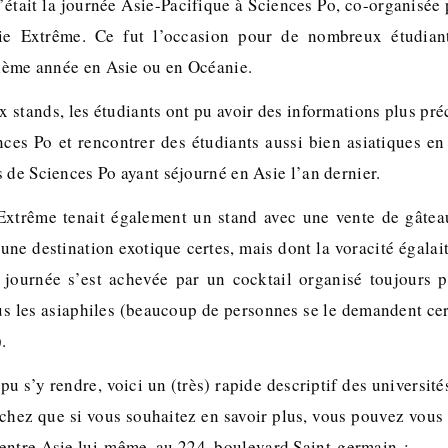
’était la journée Asie-Pacifique à Sciences Po, co-organisée 
sie Extrême. Ce fut l’occasion pour de nombreux étudian
isième année en Asie ou en Océanie.
stands, les étudiants ont pu avoir des informations plus préc
nces Po et rencontrer des étudiants aussi bien asiatiques e
 de Sciences Po ayant séjourné en Asie l’an dernier.
Extrême tenait également un stand avec une vente de gâtea
une destination exotique certes, mais dont la voracité égalait
a journée s’est achevée par un cocktail organisé toujours
us les asiaphiles (beaucoup de personnes se le demandent ce
.
pu s’y rendre, voici un (très) rapide descriptif des université
chez que si vous souhaitez en savoir plus, vous pouvez vous
entre Asie lui-même, au 224, boulevard Saint-germain :