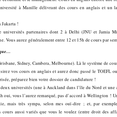
iversité à Manille délivrant des cours en anglais et un l
à Jakarta !
e universités partenaires dont 2 à Delhi (JNU et Jamia Mil
e. Vous aurez généralement entre 12 et 15h de cours par se
fique…
Brisbane, Sidney, Cambera, Melbourne). Là le système de cou
isirez vos cours en anglais et aurez donc passé le TOEFL ou
 prisée, préparez bien votre dossier de candidature !
deux universités (une à Auckland dans l’île du Nord et une 
 Eh oui, vous l’aurez remarqué, pas d’accord à Wellington ! U
alie, mais très sympa, selon mes ouï-dire ; et, par exempl
 cours aussi variés que vous le voulez (entre droit des affa