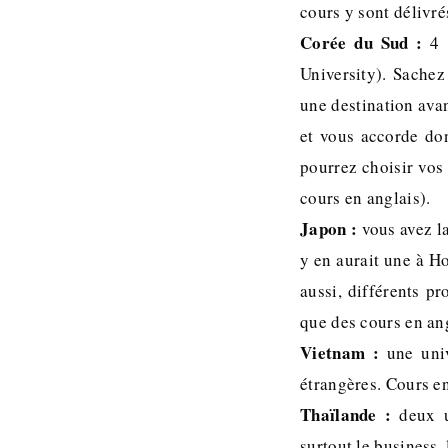
cours y sont délivré
Corée du Sud :
4 u
University). Sachez
une destination ava
et vous accorde do
pourrez choisir vos
cours en anglais).
Japon :
vous avez la
y en aurait une à Ho
aussi, différents p
que des cours en ang
Vietnam :
une unive
étrangères. Cours en
Thaïlande :
deux un
surtout le business