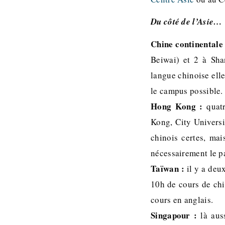
Du côté de l’Asie…
Chine continentale 
Beiwai) et 2 à Sha
langue chinoise ell
le campus possible.
Hong Kong :
quatr
Kong, City Univers
chinois certes, mai
nécessairement le 
Taïwan :
il y a deux
10h de cours de chin
cours en anglais.
Singapour :
là auss