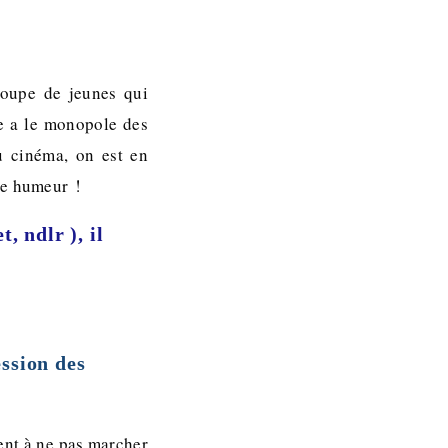
roupe de jeunes qui
re a le monopole des
 cinéma, on est en
ne humeur !
, ndlr ), il
ssion des
ient à ne pas marcher