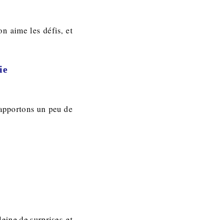
on aime les défis, et
ie
 apportons un peu de
eine de surprises et