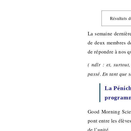
Résultats 
La semaine dernière
de deux membres de
de répondre à nos qu
( ndlr : et, surtou
passé. En tant que s
La Pénich
programme
Good Morning Scienc
pont entre les élèves
de l’unité.