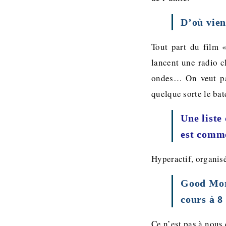
D’où vien
Tout part du film 
lancent une radio c
ondes… On veut pa
quelque sorte le ba
Une liste 
est comm
Hyperactif, organisé
Good Morn
cours à 8
Ce n’est pas à nous 