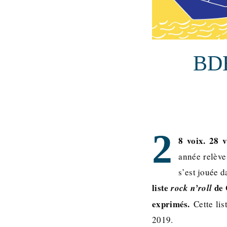
BDE
2
8 voix. 28 
année relève
s’est jouée 
liste
de 
rock n’roll
exprimés.
Cette li
2019.