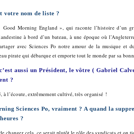
t votre nom de liste ?
« Good Morning England », qui raconte l’histoire d’un g
landestine à bord d’un bateau, à une époque où l’Angleter
rtager avec Sciences Po notre amour de la musique et du
teau pirate qui débarque et emporte tout le monde par sa bon
c’est aussi un Président, le vôtre ( Gabriel Calvet
ent ?
, à l’écoute, extrêmement cultivé, très organisé !
ing Sciences Po, vraiment ? A quand la suppre
 heures ?
de changer cela, ce serait plutôt le rôle des syndicats et on t