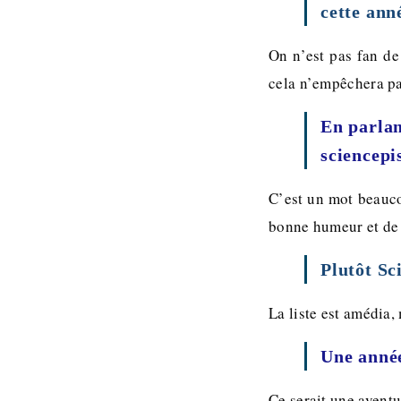
cette ann
On n’est pas fan de 
cela n’empêchera pa
En parlan
sciencepi
C’est un mot beauco
bonne humeur et de
Plutôt Sc
La liste est amédia
Une année
Ce serait une avent