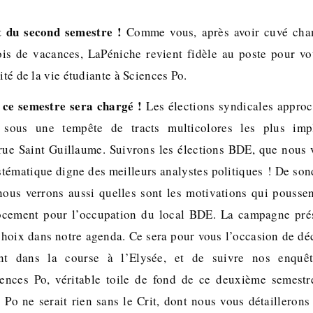
t du second semestre !
Comme vous, après avoir cuvé cham
is de vacances, LaPéniche revient fidèle au poste pour v
ité de la vie étudiante à Sciences Po.
 ce semestre sera chargé !
Les élections syndicales approc
er sous une tempête de tracts multicolores les plus imp
 rue Saint Guillaume. Suivrons les élections BDE, que nous 
stématique digne des meilleurs analystes politiques ! De son
nous verrons aussi quelles sont les motivations qui poussen
rocement pour l’occupation du local BDE. La campagne prési
choix dans notre agenda. Ce sera pour vous l’occasion de d
ent dans la course à l’Elysée, et de suivre nos enquêt
ences Po, véritable toile de fond de ce deuxième semestr
Po ne serait rien sans le Crit, dont nous vous détaillerons 