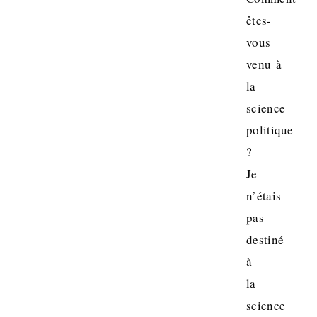
êtes-
vous
venu à
la
science
politique
?
Je
n’étais
pas
destiné
à
la
science