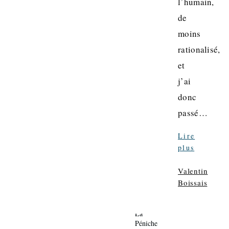
l’humain,
de
moins
rationalisé,
et
j’ai
donc
passé…
Lire
plus
Valentin
Boissais
La
Péniche