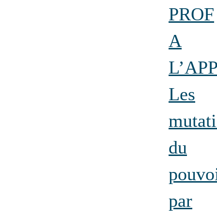
PROF
A
L’APP
Les
mutat
du
pouvoi
par