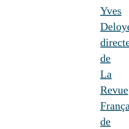
Yves
Deloy
direct
de
La
Revue
França
de