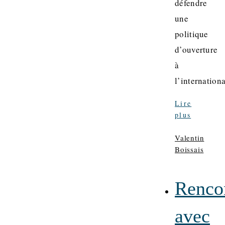
défendre
une
politique
d’ouverture
à
l’internatio
Lire
plus
Valentin
Boissais
Renco
avec