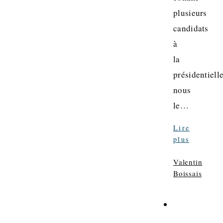
plusieurs
candidats
à
la
présidentiell
nous
le…
Lire
plus
Valentin
Boissais