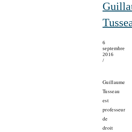
Guill
Tusse
6
septembre
2016
/
Guillaume
Tusseau
est
professeur
de
droit