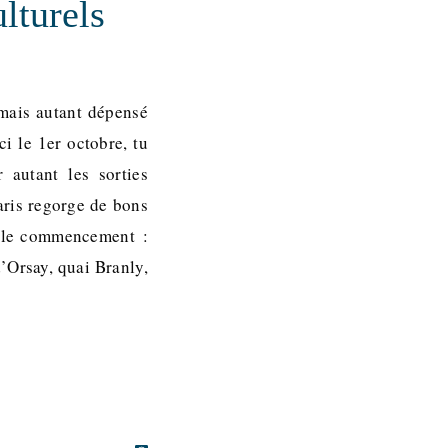
lturels
amais autant dépensé
ci le 1er octobre, tu
 autant les sorties
aris regorge de bons
ar le commencement :
’Orsay, quai Branly,