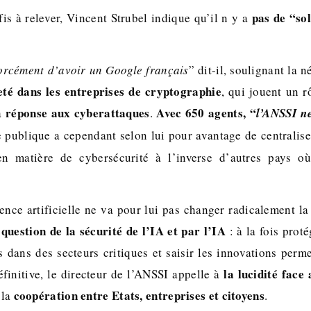
pas de “so
fis à relever, Vincent Strubel indique qu’il n y a
forcément d’avoir un Google français
” dit-il, soulignant la n
eté dans les entreprises de cryptographie
, qui jouent un r
réponse aux cyberattaques
Avec 650 agents, “
a
.
l’ANSSI ne
e publique a cependant selon lui pour avantage de centralise
en matière de cybersécurité à l’inverse d’autres pays o
igence artificielle ne va pour lui pas changer radicalement l
 question de la sécurité de l’IA et par l’IA
: à la fois proté
ées dans des secteurs critiques et saisir les innovations perm
la lucidité face
finitive, le directeur de l’ANSSI appelle à
coopération entre Etats, entreprises et citoyens
 la
.