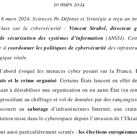
30 mars 2024
 6 mars 2024, Sciences Po Défense et Stratégie a reçu un i
class sur la cybersécurité :
Vincent Strubel, directeur 
de sécurisation des systèmes d’information
(ANSSI). Cett
se à
coordonner les politiques de cybersécurité
des infrastr
gique vitale.
d’abord évoqué les menaces cyber pesant sur la France. I
ats et le crime organisé
. Certains États lancent en effet 
sant à déstabiliser une organisation ou un autre État (en r
 procédant au chiffrage et vol de données par des rançongicie
sabotage
recourir au
d’infrastructures Internet, une crai
ntation russe dans le cyberespace depuis l’invasion de l’Ukra
les élections européenne
t ainsi particulièrement scrutés :