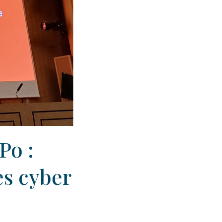
Po :
es cyber