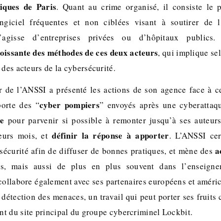
iques de Paris
. Quant au crime organisé, il consiste le 
ngiciel fréquentes et non ciblées visant à soutirer de l
s’agisse d’entreprises privées ou d’hôpitaux publics
roissante des méthodes de ces deux acteurs
, qui implique se
 des acteurs de la cybersécurité.
ur de l’ANSSI a présenté les actions de son agence face à c
cyber pompiers
porte des “
” envoyés après une cyberatta
ge
pour parvenir si possible à remonter jusqu’à ses auteurs
définir la réponse à apporter
eurs mois, et
. L’ANSSI cer
a
sécurité afin de diffuser de bonnes pratiques, et mène des
ses, mais aussi de plus en plus souvent dans l’enseigne
collabore également avec ses partenaires européens et améric
 détection des menaces, un travail qui peut porter ses fruit
t du site principal du groupe cybercriminel Lockbit.