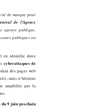
nvité de marque pour
général de l’Agence
e agence publique,
uctures publiques ou
l en identifie deux
cyberattaques de
des
endant des pages web
ls), mais n’hésitent
nte amplifiée par la
ine.
s du 9 juin prochain