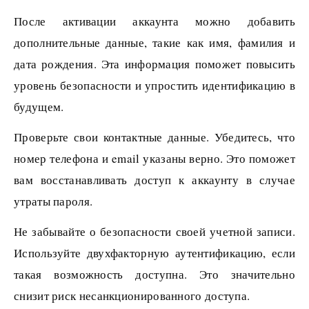
После активации аккаунта можно добавить
дополнительные данные, такие как имя, фамилия и
дата рождения. Эта информация поможет повысить
уровень безопасности и упростить идентификацию в
будущем.
Проверьте свои контактные данные. Убедитесь, что
номер телефона и email указаны верно. Это поможет
вам восстанавливать доступ к аккаунту в случае
утраты пароля.
Не забывайте о безопасности своей учетной записи.
Используйте двухфакторную аутентификацию, если
такая возможность доступна. Это значительно
снизит риск несанкционированного доступа.