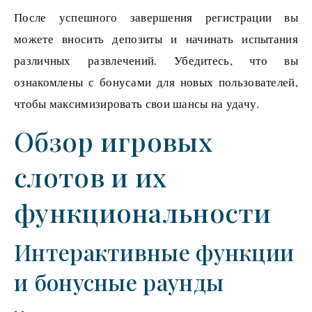
После успешного завершения регистрации вы
можете вносить депозиты и начинать испытания
различных развлечений. Убедитесь, что вы
ознакомлены с бонусами для новых пользователей,
чтобы максимизировать свои шансы на удачу.
Обзор игровых
слотов и их
функциональности
Интерактивные функции
и бонусные раунды