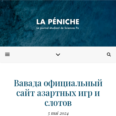
Вавада официальный
сайт азартных игр и
слотов
5 mai 2024