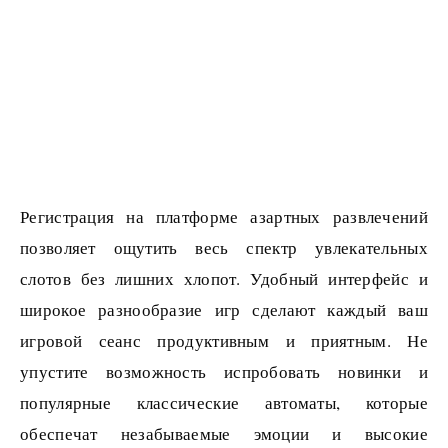
Регистрация на платформе азартных развлечений
позволяет ощутить весь спектр увлекательных
слотов без лишних хлопот. Удобный интерфейс и
широкое разнообразие игр сделают каждый ваш
игровой сеанс продуктивным и приятным. Не
упустите возможность испробовать новинки и
популярные классические автоматы, которые
обеспечат незабываемые эмоции и высокие