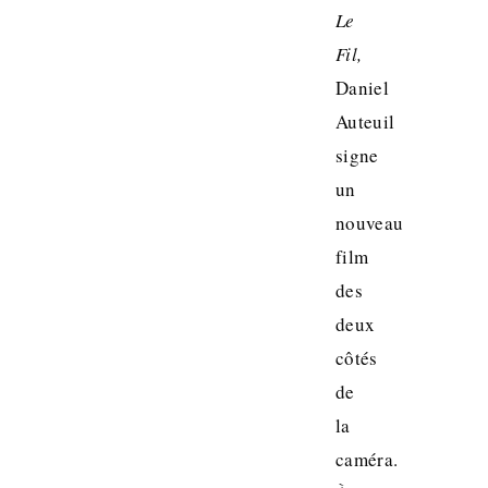
Le
Fil,
Daniel
Auteuil
signe
un
nouveau
film
des
deux
côtés
de
la
caméra.