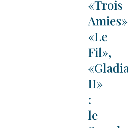
«Trois
Amies»
«Le
Fil»,
«Gladi
II»
:
le