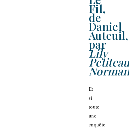
Fil,
de
Daniel
Auteuil,
par
Lily
Petitea
Norma
Et
si
toute
une
enquête