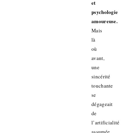
et
psychologie
amoureuse.
Mais
là
où
avant,
une
sincérité
touchante
se
dégageait
de
l’artificialité
assumée