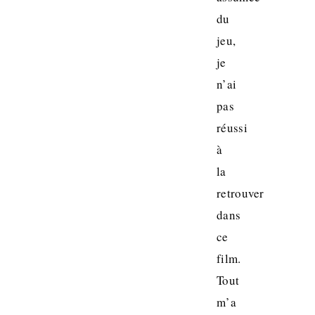
du
jeu,
je
n’ai
pas
réussi
à
la
retrouver
dans
ce
film.
Tout
m’a