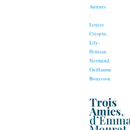
Auteurs
:
Louise
Crespin,
Lily-
Petiteau
Normand,
Guillaume
Bouyssou
Trois
Amies
,
d’Emma
Mouret,