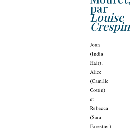
par
Louise
Crespin
Joan
(India
Hair),
Alice
(Camille
Cottin)
et
Rebecca
(Sara
Forestier)