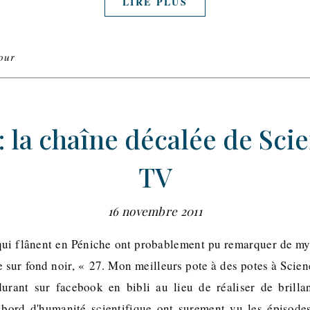
LIRE PLUS
our
: la chaîne décalée de Sci
TV
16 novembre 2011
 qui flânent en Péniche ont probablement pu remarquer de mys
 sur fond noir, « 27. Mon meilleurs pote à des potes à Scienc
durant sur facebook en bibli au lieu de réaliser de brill
 bord d'humanité scientifique ont surement vu les épisodes