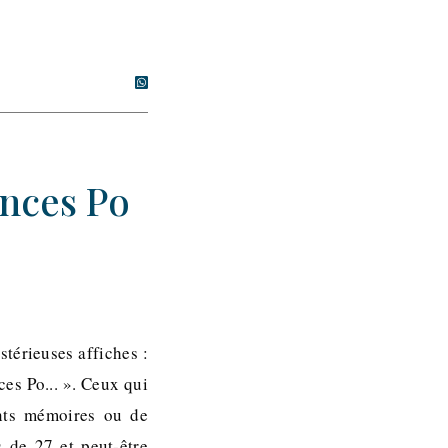
ences Po
térieuses affiches :
es Po... ». Ceux qui
ants mémoires ou de
 de 27 et peut-être