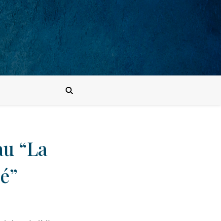
au “La
ré”