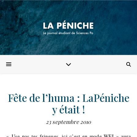
Fête de l’huma : LaPéniche
y était !
23 septembre 2010
« Use pas tes fringues, ici c’est en mode WEI » aura