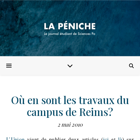
Où en sont les travaux du
campus de Reims?
2 mai 2010
L’Union
vient de publier deux articles (
ici
et
là
) sur