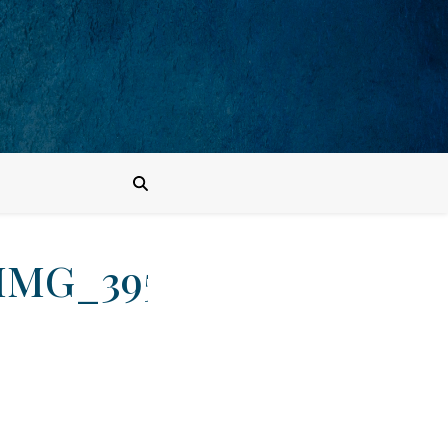
IMG_3953_322