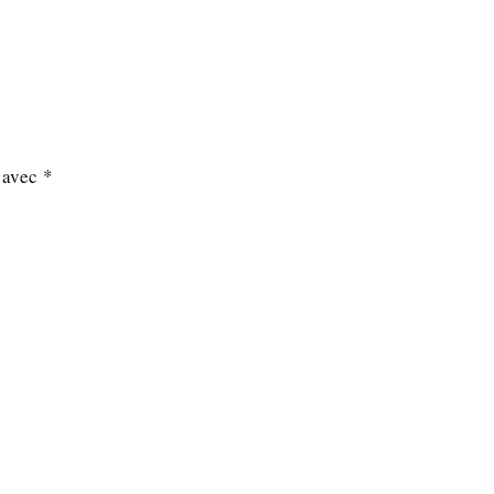
s avec
*