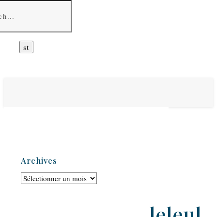
Archives
Archives
leleul