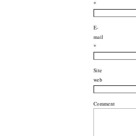
*
E-
mail
*
Site
web
Comment