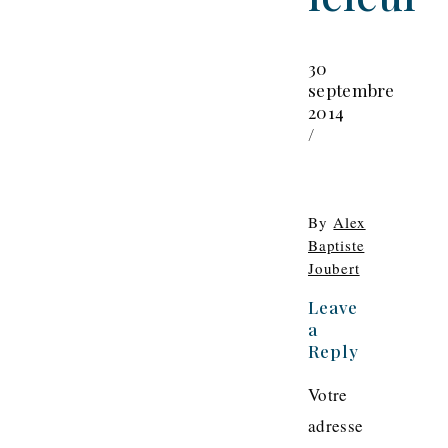
30
septembre
2014
/
By
Alex
Baptiste
Joubert
Leave
a
Reply
Votre
adresse