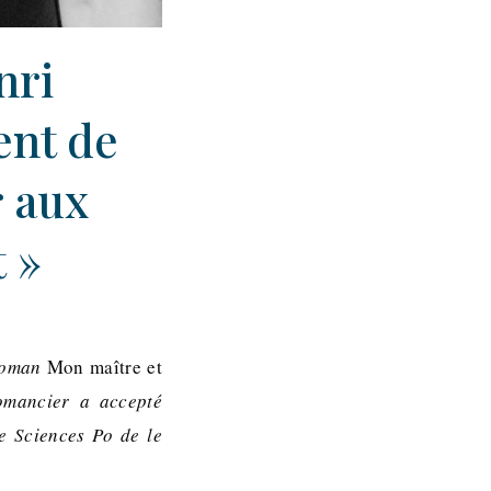
nri
ent de
r aux
 »
 roman
Mon maître et
omancier a accepté
e Sciences Po de le