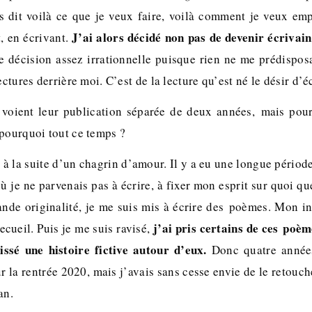
is dit voilà ce que je veux faire, voilà comment je veux em
J’ai alors décidé non pas de devenir écrivai
t, en écrivant.
e décision assez irrationnelle puisque rien ne me prédisposai
ectures derrière moi. C’est de la lecture qu’est né le désir d’éc
 voient leur publication séparée de deux années, mais pour
 pourquoi tout ce temps ?
é à la suite d’un chagrin d’amour. Il y a eu une longue période
ù je ne parvenais pas à écrire, à fixer mon esprit sur quoi qu
nde originalité, je me suis mis à écrire des poèmes. Mon int
j’ai pris certains de ces poèm
recueil. Puis je me suis ravisé,
 tissé une histoire fictive autour d’eux.
Donc quatre années.
r la rentrée 2020, mais j’avais sans cesse envie de le retouch
an.