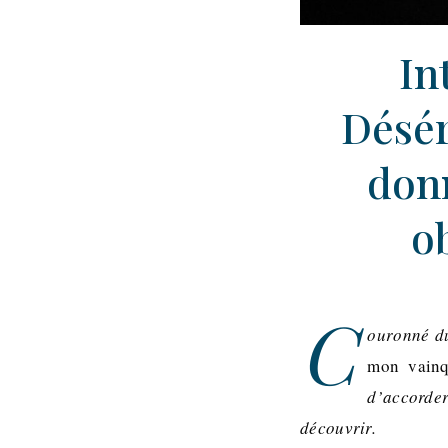
In
Désér
donn
o
C
ouronné d
mon vainq
d’accorder
découvrir
.