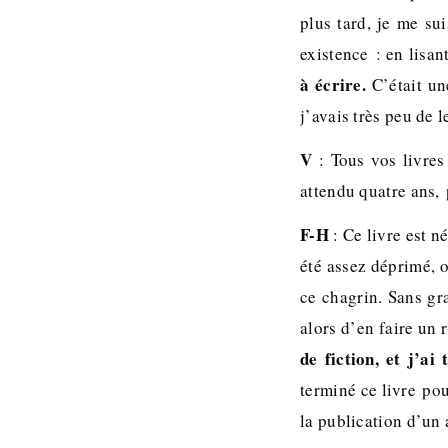
plus tard, je me su
existence : en lisan
à écrire.
C’était un
j’avais très peu de l
V
: Tous vos livres
attendu quatre ans,
F-H
: Ce livre est n
été assez déprimé, o
ce chagrin. Sans gra
alors d’en faire un 
de fiction, et j’ai
terminé ce livre pou
la publication d’un 