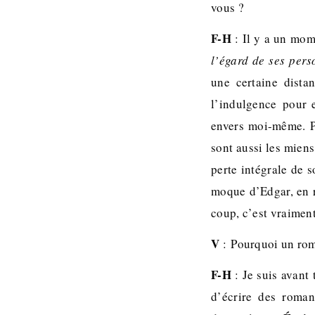
vous ?
F-H
: Il y a un mom
l’égard de ses per
une certaine dista
l’indulgence pour e
envers moi-même. Pa
sont aussi les mien
perte intégrale de 
moque d’Edgar, en r
coup, c’est vraimen
V
: Pourquoi un roma
F-H
: Je suis avant 
d’écrire des roman