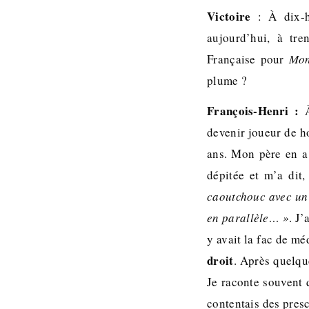
Victoire
: À dix-hu
aujourd’hui, à tr
Française pour
Mon
plume ?
François-Henri :
devenir joueur de h
ans. Mon père en a 
dépitée et m’a dit
caoutchouc avec un b
en parallèle… »
. J’
y avait la fac de méd
droit
. Après quelqu
Je raconte souvent q
contentais des presc