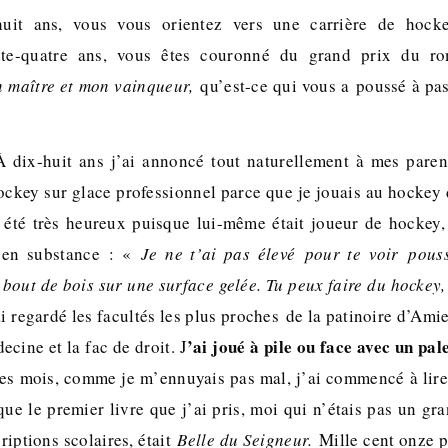
it ans, vous vous orientez vers une carrière de hockey
ente-quatre ans, vous êtes couronné du grand prix du r
 maître et mon vainqueur,
qu’est-ce qui vous a poussé à pas
À dix-huit ans j’ai annoncé tout naturellement à mes paren
ockey sur glace professionnel parce que je jouais au hockey 
été très heureux puisque lui-même était joueur de hockey, 
, en substance : «
Je ne t’ai pas élevé pour te voir pous
out de bois sur une surface gelée. Tu peux faire du hockey, 
ai regardé les facultés les plus proches de la patinoire d’Amie
’ai joué à pile ou face avec un pale
ecine et la fac de droit. J
es mois, comme je m’ennuyais pas mal, j’ai commencé à lire
ue le premier livre que j’ai pris, moi qui n’étais pas un gr
riptions scolaires, était
Belle du Seigneur.
Mille cent onze 