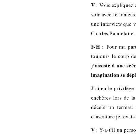
V
: Vous expliquez q
voir avec le fameux
une interview que v
Charles Baudelaire. 
F-H
: Pour ma part,
toujours le coup d
j’assiste à une scè
imagination se dépl
J’ai eu le privilège
enchères lors de la
décelé un terreau
d’aventure je levais
V
: Y-a-t’il un per