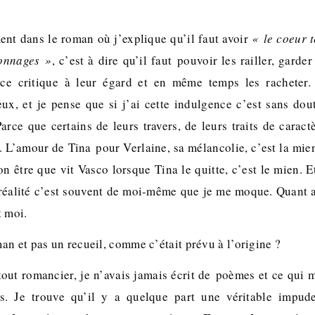
ent dans le roman où j’explique qu’il faut avoir
« le coeur t
sonnages »
, c’est à dire qu’il faut pouvoir les railler, garder
nce critique à leur égard et en même temps les racheter. 
ux, et je pense que si j’ai cette indulgence c’est sans do
rce que certains de leurs travers, de leurs traits de caractè
s. L’amour de Tina pour Verlaine, sa mélancolie, c’est la mie
son être que vit Vasco lorsque Tina le quitte, c’est le mien.
éalité c’est souvent de moi-même que je me moque. Quant a
t moi.
n et pas un recueil, comme c’était prévu à l’origine ?
tout romancier, je n’avais jamais écrit de poèmes et ce qui m
s. Je trouve qu’il y a quelque part une véritable impud