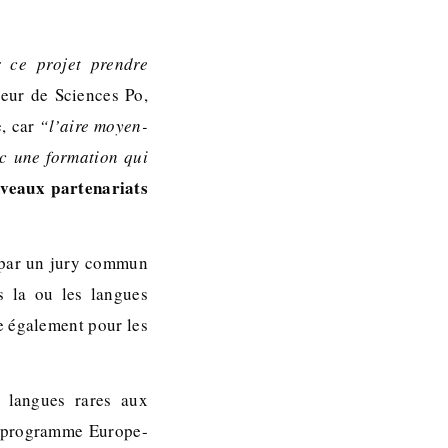
r ce projet prendre
teur de Sciences Po,
e, car
“l’aire moyen-
c une formation qui
uveaux partenariats
 par un jury commun
s la ou les langues
se également pour les
s langues rares aux
du programme Europe-