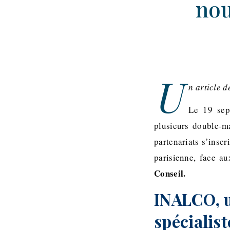
nou
U
n article 
Le 19 sept
plusieurs double-m
partenariats s’insc
parisienne, face a
Conseil.
INALCO, u
spécialis