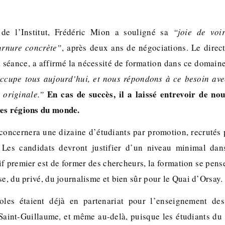
de l’Institut, Frédéric Mion a souligné sa
“joie de voi
urnure concrète”
, après deux ans de négociations. Le direc
a séance, a affirmé la nécessité de formation dans ce domain
occupe tous aujourd’hui, et nous répondons à ce besoin ave
En cas de succès, il a laissé entrevoir de no
s originale.”
res régions du monde.
concernera une dizaine d’étudiants par promotion, recrutés
. Les candidats devront justifier d’un niveau minimal dan
tif premier est de former des chercheurs, la formation se pen
se, du privé, du journalisme et bien sûr pour le Quai d’Orsay.
oles étaient déjà en partenariat pour l’enseignement de
 Saint-Guillaume, et même au-delà, puisque les étudiants 