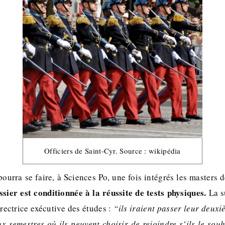
Officiers de Saint-Cyr. Source : wikipédia
ourra se faire, à Sciences Po, une fois intégrés les masters 
sier est conditionnée à la réussite de tests physiques.
La su
rectrice exécutive des études :
“ils iraient passer leur deuxi
ux semestres où ils peuvent choisir de rejoindre s’ils le sou