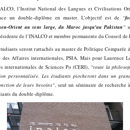
ALCO, l’Institut National des Langues et Civilisations Ori
ace un double-diplôme en master. L’objectif est de
“
fo
yen-Orient au sens large, du Maroc jusqu’au Pakistan
”
a
ésidente de l’INALCO et membre permanente du Conseil de l’
étudiants seront rattachés au master de Politique Comparée d
e des Affaires internationales, PSIA. Mais pour Laurence L
s internationales de Sciences Po (CERI), “
toute la philosop
tion personnalisée. Les étudiants piocheront dans un gran
onction de leurs besoins”
, seul un séminaire de recherche 
diants du double-diplôme.